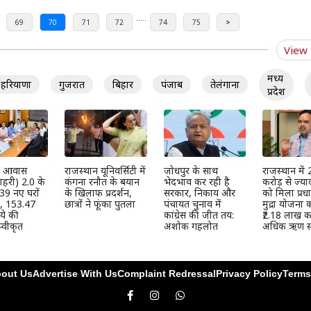
.....
69
70
71
72
74
75
>
View
मध्य
हरियाणा
गुजरात
बिहार
पंजाब
तेलंगाना
प्रदेश
्री आवास
राजस्थान यूनिवर्सिटी में
जोधपुर के साथ
राजस्थान में
हरी) 2.0 के
कंगना रनौत के बयान
भेदभाव कर रही है
करोड़ से ज्या
39 नए घरों
के खिलाफ प्रदर्शन,
सरकार, निकाय और
को मिला प्रधान
ी, 153.47
छात्रों ने फूंका पुतला
पंचायत चुनाव में
मुद्रा योजना
ये की
कांग्रेस की जीत तय:
₹2.18 लाख कर
्वीकृत
अशोक गहलोत
अधिक ऋण स्
out Us
Advertise With Us
Complaint Redressal
Privacy Policy
Terms