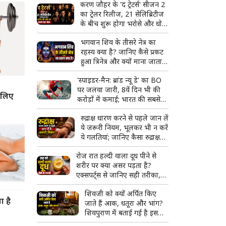
करण जौहर के 'द ट्रेटर्स' सीजन 2
का ट्रेलर रिलीज, 21 सेलिब्रिटीज
के बीच शुरू होगा भरोसे और धोखे
का सबसे बड़ा खेल
भगवान शिव के तीसरे नेत्र का
रहस्य क्या है? जानिए कैसे प्रकट
हुआ त्रिनेत्र और क्यों माना जाता है
दिव्य शक्ति का प्रतीक
'स्पाइडर-मैन: ब्रांड न्यू डे' का BO
पर जलवा जारी, 8वें दिन भी की
 लिए
करोड़ों में कमाई; भारत की सबसे
बड़ी हॉलीवुड फिल्म बनने से इतनी
रुद्राक्ष धारण करने से पहले जान लें
दूर
ये जरूरी नियम, भूलकर भी न करें
ये गलतियां; जानिए कैसा रुद्राक्ष
माना जाता है शुभ
रोज रात हल्दी वाला दूध पीने से
शरीर पर क्या असर पड़ता है?
एक्सपर्ट्स से जानिए सही तरीका,
फायदे और किन लोगों को करना
शिवजी को क्यों अर्पित किए
चाहिए परहेज
ा है
जाते हैं आक, धतूरा और भांग?
शिवपुराण में बताई गई है इसकी
खास वजह