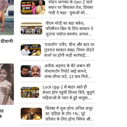
मोहन भागवत के Gen Z वाले
बयान पर सियासत तेज, प्रियंका
गांधी ने कहा- 'युवाओं को
उनके...'
पीएम मोदी का बड़ा संकेत,
परिसीमन बिल के लिए सरकार ने
जुटाया पर्याप्त समर्थन; अगस्त में
हो सकता है विशेष सत्र
 दीवानी
'एनालॉग' पनीर, चीज और बटर पर
गुजरात सरकार सख्त, नियम तोड़ने
वालों पर होगी कड़ी कार्रवाई;
टास्क फोर्स बनाने का ऐलान
अतीक अहमद के बेटे अबान की
पोस्टमार्टम रिपोर्ट आई सामने,
लंग्स-लीवर फटे, 23 घाव मिले;
शव देखकर रो पड़ा भाई अहजम
Lock Upp 2 से बाहर आते ही
शेल्टर होम पहुंचीं शिल्पा शिंदे, बुजुर्ग
महिलाओं के प्यार से हुईं भावुक,
बोलीं- 'ऐसा लग रहा है जैसे मैं ही
सितंबर में शुरू होगा अनिल कपूर
जीत गई'
ित
का 'इंडिया के टॉप 1%', पूरे
े
परिवार के लिए होगा क्विज और
मस्ती का शानदार कॉम्बो