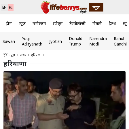
न्यूज़
EN
HI
होम
न्यूज़
मनोरंजन
स्पोर्ट्स
टेक्नोलॉजी
नौकरी
हेल्थ
ब्यूट
Yogi
Donald
Narendra
Rahul
Sawan
Jyotish
Adityanath
Trump
Modi
Gandhi
हिंदी न्यूज़
राज्य
हरियाणा
हरियाणा