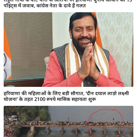
फरीदाबाद में बड़ा आतंकी खुलासा: किराए के कमरे से 360 किलो
विस्फोटक बरामद, अल-फिदा यूनिवर्सिटी का प्रोफेसर डॉ. मुजम्मिल
गिरफ्तार