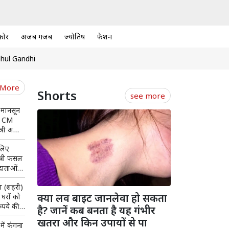
कोर
अजब गजब
ज्योतिष
फैशन
hul Gandhi
 More
Shorts
see more
 मानसून
चे CM
त्री अमित
 लिए
ंत्री फसल
दाताओं
ा कवच
ा (शहरी)
क्या लव बाइट जानलेवा हो सकता
घरों को
ुपये की
है? जानें कब बनता है यह गंभीर
खतरा और किन उपायों से पा
में कंगना