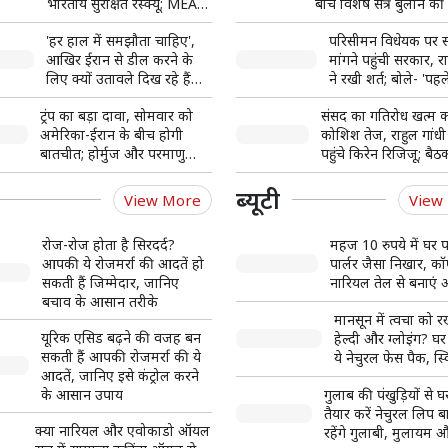
भारतीय सुरक्षित रेस्क्यू; MEA ने
बीच विशेष सत्र बुलाने की च
जताई चिंता
राहुल गांधी और किरेन रि
'हर हाल में समझौता चाहिए',
परिसीमन विधेयक पर स
लंबी बैठक
आखिर ईरान से डील करने के
मांगने पहुंची सरकार, रा
लिए क्यों उतावले दिख रहे हैं
ने रखी शर्त; बोले- 'पहले 
डोनाल्ड ट्रंप?
पर हो चर्चा'
ट्रंप का बड़ा दावा, सोमवार को
संसद का गतिरोध खत्म क
अमेरिका-ईरान के बीच होगी
कोशिश तेज, राहुल गांधी
बातचीत; होर्मुज और परमाणु
पहुंचे किरेन रिजिजू; बैठक
समझौते के भी दिए संकेत
प्रियंका गांधी भी रहीं मौ
ब्यूटी
View More
View
रोज-रोज होता है सिरदर्द?
महज 10 रुपये में घर प
आपकी ये रोजमर्रा की आदतें हो
पार्लर जैसा निखार, 
सकती हैं जिम्मेदार, जानिए
नारियल तेल से बनाएं
बचाव के आसान तरीके
DIY फेस पैक
मानसून में त्वचा को र
यूरिक एसिड बढ़ने की वजह बन
हेल्दी और ग्लोइंग? घर
सकती हैं आपकी रोजमर्रा की ये
ये नेचुरल फेस पैक, स्
आदतें, जानिए इसे कंट्रोल करने
फ्रेश
के आसान उपाय
गुलाब की पंखुड़ियों से 
तैयार करें नेचुरल लिप ब
क्या नारियल और एवोकाडो ऑयल
रहेंगे गुलाबी, मुलायम औ