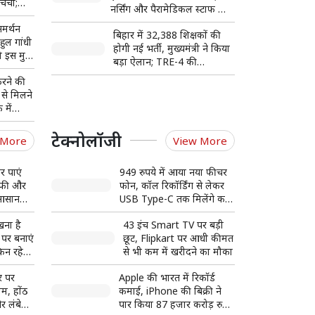
र्चा;
नर्सिंग और पैरामेडिकल स्टाफ को
जिजू की
मिलेगा मौका; जानें पूरी डिटेल
मर्थन
बिहार में 32,388 शिक्षकों की
हुल गांधी
होगी नई भर्ती, मुख्यमंत्री ने किया
इस मुद्दे
बड़ा ऐलान; TRE-4 की
अधिसूचना जल्द होगी जारी
रने की
 से मिलने
 में
जूद
टेक्नोलॉजी
 More
View More
र पाएं
949 रुपये में आया नया फीचर
कॉफी और
फोन, कॉल रिकॉर्डिंग से लेकर
 आसान
USB Type-C तक मिलेंगे कई
फीचर्स
खना है
43 इंच Smart TV पर बड़ी
 पर बनाएं
छूट, Flipkart पर आधी कीमत
किन रहेगी
से भी कम में खरीदने का मौका
घर पर
Apple की भारत में रिकॉर्ड
ाम, होंठ
कमाई, iPhone की बिक्री ने
र लंबे
पार किया 87 हजार करोड़ रुपये