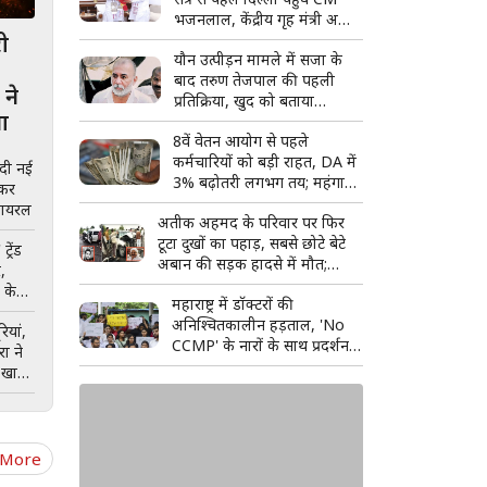
भजनलाल, केंद्रीय गृह मंत्री अमित
शाह से की मुलाकात
री
यौन उत्पीड़न मामले में सजा के
बाद तरुण तेजपाल की पहली
 ने
प्रतिक्रिया, खुद को बताया
सा
राजनीतिक साजिश का शिकार
8वें वेतन आयोग से पहले
कर्मचारियों को बड़ी राहत, DA में
ीदी नई
3% बढ़ोतरी लगभग तय; महंगाई
ाकर
भत्ता 63% पहुंचने की उम्मीद
वायरल
अतीक अहमद के परिवार पर फिर
टूटा दुखों का पहाड़, सबसे छोटे बेटे
्रेंड
अबान की सड़क हादसे में मौत;
,
अपराध से सत्ता तक और फिर
 के
महाराष्ट्र में डॉक्टरों की
बिखरते कुनबे की पूरी कहानी
अनिश्चितकालीन हड़ताल, 'No
ियां,
CCMP' के नारों के साथ प्रदर्शन;
रा ने
बॉम्बे हाईकोर्ट ने लिया स्वत: संज्ञान
 खास
 More