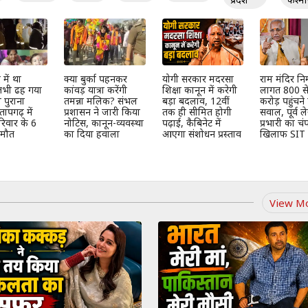
 में था
क्या बुर्का पहनकर
योगी सरकार मदरसा
राम मंदिर निर
तभी ढह गया
कांवड़ यात्रा करेंगी
शिक्षा कानून में करेगी
लागत 800 स
पुराना
तमन्ना मलिक? संभल
बड़ा बदलाव, 12वीं
करोड़ पहुंचने
तापगढ़ में
प्रशासन ने जारी किया
तक ही सीमित होगी
सवाल, पूर्व ल
िवार के 6
नोटिस, कानून-व्यवस्था
पढ़ाई, कैबिनेट में
प्रभारी का चं
 मौत
का दिया हवाला
आएगा संशोधन प्रस्ताव
खिलाफ SIT 
View M