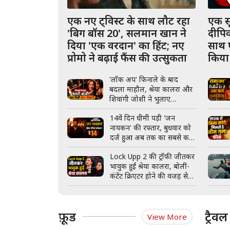
एक नए ट्विस्ट के साथ लौट रहा
एक स
'बिग बॉस 20', सलमान खान ने
दीपिक
दिया 'एक वरदान' का हिंट; नए
साथ ए
प्रोमो ने बढ़ाई फैंस की उत्सुकता
किया 
'लॉक अप' फिनाले के बाद
बदला माहौल, श्रेया कालरा और
शिवांगी जोशी ने भुलाए
मनमुटाव; पार्टी में साथ किया
14वें दिन धीमी पड़ी 'जन
डांस
नायकन' की रफ्तार, बुधवार को
दर्ज हुआ अब तक का सबसे कम
बॉक्स ऑफिस कलेक्शन
Lock Upp 2 की ट्रॉफी जीतकर
भावुक हुईं श्रेया कालरा, बोलीं-
कंटेंट क्रिएटर होने की वजह से
मुझे कम समझा गया
फ़ूड
ट्रैवल
View More