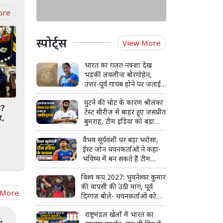
ore
स्पोर्ट्स
View More
भारत का गलत नक्शा देख
भड़कीं लवलीना बोरगोहेन,
उत्तर-पूर्व गायब होने पर जताई
कड़ी नाराजगी
घुटने की चोट के कारण श्रीलंका
ा?
टेस्ट सीरीज से बाहर हुए जसप्रीत
र,
बुमराह, टीम इंडिया को बड़ा
झटका
वैभव सूर्यवंशी पर बड़ा भरोसा,
ईस्ट जोन चयनकर्ताओं ने कहा-
भविष्य में बन सकते हैं टीम
इंडिया के कप्तान
विश्व कप 2027: भुवनेश्वर कुमार
की वापसी की उठी मांग, पूर्व
 More
दिग्गज बोले- चयनकर्ताओं को
करनी चाहिए बात
राष्ट्रमंडल खेलों में भारत का
र