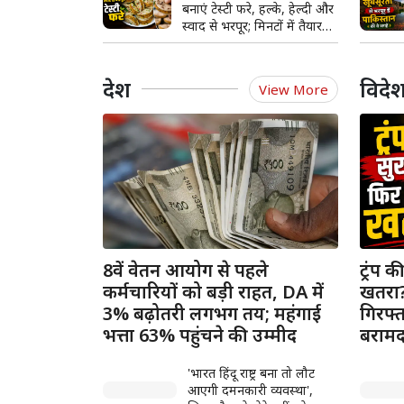
बनाएं टेस्टी फरे, हल्के, हेल्दी और
स्वाद से भरपूर; मिनटों में तैयार
होगी आसान रेसिपी
देश
विदे
View More
8वें वेतन आयोग से पहले
ट्रंप 
कर्मचारियों को बड़ी राहत, DA में
खतरा? 
3% बढ़ोतरी लगभग तय; महंगाई
गिरफ्
भत्ता 63% पहुंचने की उम्मीद
बराम
'भारत हिंदू राष्ट्र बना तो लौट
आएगी दमनकारी व्यवस्था',