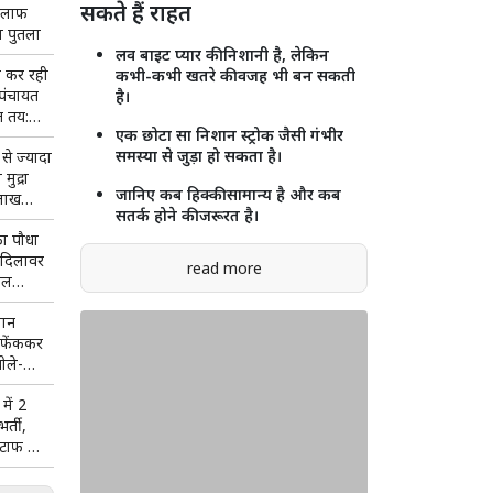
सकते हैं राहत
खिलाफ
ंका पुतला
लव बाइट प्यार की निशानी है, लेकिन
व कर रही
कभी-कभी खतरे की वजह भी बन सकती
पंचायत
है।
ीत तय:
एक छोटा सा निशान स्ट्रोक जैसी गंभीर
समस्या से जुड़ा हो सकता है।
से ज्यादा
मुद्रा
जानिए कब हिक्की सामान्य है और कब
लाख
सतर्क होने की जरूरत है।
ीकृत
 का पौधा
न दिलावर
read more
ुल
न
मान
 फेंककर
बोले-
...'
में 2
र्ती,
स्टाफ को
डिटेल