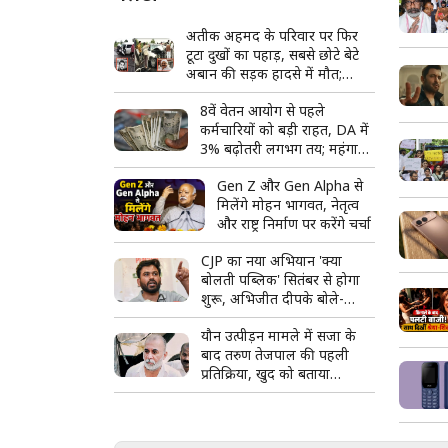
अतीक अहमद के परिवार पर फिर
टूटा दुखों का पहाड़, सबसे छोटे बेटे
अबान की सड़क हादसे में मौत;
अपराध से सत्ता तक और फिर
8वें वेतन आयोग से पहले
बिखरते कुनबे की पूरी कहानी
कर्मचारियों को बड़ी राहत, DA में
3% बढ़ोतरी लगभग तय; महंगाई
भत्ता 63% पहुंचने की उम्मीद
Gen Z और Gen Alpha से
मिलेंगे मोहन भागवत, नेतृत्व
और राष्ट्र निर्माण पर करेंगे चर्चा
CJP का नया अभियान 'क्या
बोलती पब्लिक' सितंबर से होगा
शुरू, अभिजीत दीपके बोले-
जनता की आवाज सीधे सुनेंगे
यौन उत्पीड़न मामले में सजा के
बाद तरुण तेजपाल की पहली
प्रतिक्रिया, खुद को बताया
राजनीतिक साजिश का शिकार