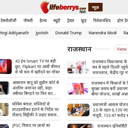
न्यूज़
टेक्नोलॉजी
नौकरी
हेल्थ
ब्यूटी
ट्रेवल
फ़ूड
रिलेशनशिप
होम डे
Yogi Adityanath
Jyotish
Donald Trump
Narendra Modi
Ra
राजस्थान
View
43 इंच Smart TV पर बड़ी
राजस्थान विधानसभा के
छूट, Flipkart पर आधी कीमत
सत्र से पहले दिल्ली पहुं
से भी कम में खरीदने का मौका
भजनलाल, केंद्रीय गृह मं
शाह से की मुलाकात
आसाराम बापू को सुप्रीम कोर्ट से
राजस्थान में किसानों के
अंतरिम जमानत नहीं, कहा-
सुरक्षा कवच बनी प्रधानम
तबीयत बिगड़ने पर फिर कर
बीमा योजना, लाखों अन्न
सकते हैं आवेदन
को मिला आर्थिक सुरक्ष
पश्चिम बंगाल: मस्जिदों से
प्रधानमंत्री आवास योजन
लाउडस्पीकर हटाने के निर्देश पर
2.0 के तहत 6,139 नए 
नौशाद सिद्दीकी ने उठाए सवाल,
मंजूरी, 153.47 करोड़ र
बोले- लिखित में दें
सहायता स्वीकृत
JPSC विवाद पर छात्रों का
राजस्थान यूनिवर्सिटी 