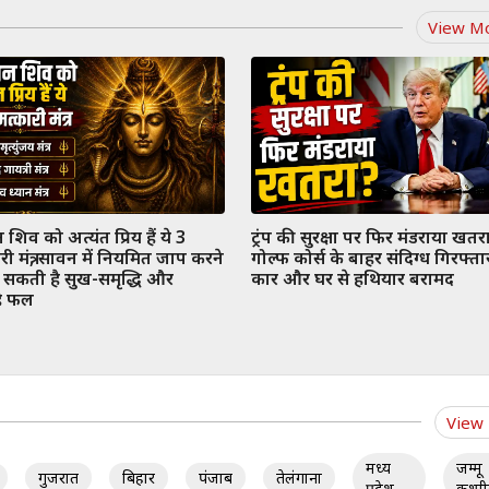
View M
शिव को अत्यंत प्रिय हैं ये 3
ट्रंप की सुरक्षा पर फिर मंडराया खतर
री मंत्र, सावन में नियमित जाप करने
गोल्फ कोर्स के बाहर संदिग्ध गिरफ्ता
 सकती है सुख-समृद्धि और
कार और घर से हथियार बरामद
े फल
View
मध्य
जम्मू
गुजरात
बिहार
पंजाब
तेलंगाना
प्रदेश
कश्मी