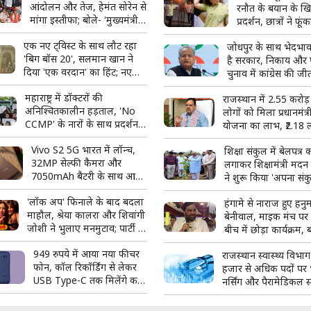
आंदोलन और तेज, हेमंत सोरेन से
रनौत के बयान के 
मांगा इस्तीफा; बोले- 'मुख्यमंत्री
प्रदर्शन, छात्रों ने फू
पद के योग्य नहीं'
एक नए ट्विस्ट के साथ लौट रहा
जोधपुर के साथ भेदभा
'बिग बॉस 20', सलमान खान ने
है सरकार, निकाय और 
दिया 'एक वरदान' का हिंट; नए
चुनाव में कांग्रेस की ज
प्रोमो ने बढ़ाई फैंस की उत्सुकता
अशोक गहलोत
महाराष्ट्र में डॉक्टरों की
राजस्थान में 2.55 करोड़ 
अनिश्चितकालीन हड़ताल, 'No
लोगों को मिला प्रधानमंत्री 
CCMP' के नारों के साथ प्रदर्शन;
योजना का लाभ, ₹2.18 
बॉम्बे हाईकोर्ट ने लिया स्वत: संज्ञान
करोड़ से अधिक ऋण स्व
Vivo S2 5G भारत में लॉन्च,
शिक्षा संकुल में बेलपत्र
32MP सेल्फी कैमरा और
लगाकर शिक्षामंत्री मद
7050mAh बैटरी के साथ आया
ने शुरू किया 'अपना संक
नया स्मार्टफोन
हरियालो संकुल' अभिया
'लॉक अप' फिनाले के बाद बदला
हंगामे से नाराज हुए हनु
माहौल, श्रेया कालरा और शिवांगी
बेनीवाल, माइक मंच पर
जोशी ने भुलाए मनमुटाव; पार्टी में
बीच में छोड़ा कार्यक्रम, 
साथ किया डांस
'तुमने नेता देखा है या नहीं
949 रुपये में आया नया फीचर
राजस्थान स्वास्थ्य विभाग 
फोन, कॉल रिकॉर्डिंग से लेकर
हजार से अधिक पदों पर भ
USB Type-C तक मिलेंगे कई
नर्सिंग और पैरामेडिकल 
फीचर्स
मिलेगा मौका; जानें पूरी 