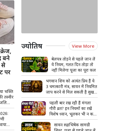
ज्योतिष
View More
्रेज,
द बने
बेलपत्र तोड़ने से पहले जान लें
 से
ये नियम, गलत दिन तोड़ा तो
नहीं मिलेगा पूजा का पूरा फल
ट पर
भगवान शिव को अत्यंत प्रिय हैं ये
3 चमत्कारी मंत्र, सावन में नियमित
ाया भक्ति
जाप करने से मिल सकती है सुख-
की तस्वीर
समृद्धि और मनचाहे फल
अंजलि
पहली बार रख रही हैं मंगला
हुई चर्चा
गौरी व्रत? इन नियमों का रखें
2026:
विशेष ध्यान, भूलकर भी न करें
ाणी
ये गलतियां
मचाया
सावन रुद्राभिषेक सामग्री
िए
लिस्ट, पूजा से पहले जान लें