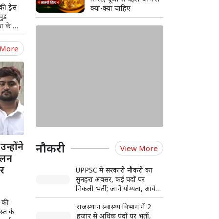
ड़ाए फैंस
क्या-क्या चाहिए
वुड
का के भी
 More
न्होंने
नौकरी
View More
ोलन
पर
UPPSC में सरकारी नौकरी का
सुनहरा अवसर, कई पदों पर
निकली भर्ती; जानें योग्यता, आवेदन
प्रक्रिया और फीस की पूरी
 की
राजस्थान स्वास्थ्य विभाग में 2
जानकारी
स्त के
हजार से अधिक पदों पर भर्ती,