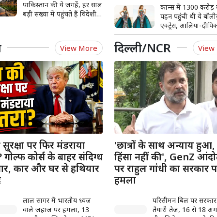
पाकिस्तान की ये जगहें, हर साल
कान्स में 1300 करोड़ की ड्रेस
कातिलाना पोज, तस्वीरों ने उ
बड़ी संख्या में पहुंचते हैं विदेशी
पहन पहुंची थी ये बॉली
के होश
पर्यटक
एक्ट्रेस, आलिया-दीपि
उड़ गए थे होश
श
दिल्ली/NCR
View More
View
की सुरक्षा पर फिर मंडराया
'छात्रों के साथ अन्याय हुआ, उ
गोल्फ कोर्स के बाहर संदिग्ध
हिंसा नहीं की', GenZ आंद
तार, कार और घर से हथियार
पर राहुल गांधी का सरकार 
द
हमला
लाल सागर में भारतीय ध्वज
परिसीमन बिल पर सरकार
वाले जहाज पर हमला, 13
तैयारी तेज, 16 से 18 अग