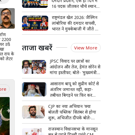
दमदार प्रदर्शन, एक ही दिन में
16 पदक जीतकर चौथे स्थान
पर पहुंचा
राष्ट्रमंडल खेल 2026: जैस्मिन
लांबोरिया की दमदार वापसी,
भारत ने मुक्केबाजी में जीते दो
्माण
स्वर्ण
े 2200
 पर उठे
ताजा खबरें
View More
ेखा
पत राय के
को लेटर
JPSC विवाद पर छात्रों का
आंदोलन और तेज, हेमंत सोरेन से
मांगा इस्तीफा; बोले- 'मुख्यमंत्री
पद के योग्य नहीं'
आसाराम बापू को सुप्रीम कोर्ट से
ore
अंतरिम जमानत नहीं, कहा-
तबीयत बिगड़ने पर फिर कर
सकते हैं आवेदन
CJP का नया अभियान 'क्या
बोलती पब्लिक' सितंबर से होगा
शुरू, अभिजीत दीपके बोले-
जनता की आवाज सीधे सुनेंगे
राजस्थान विधानसभा के मानसून
सत्र से पहले दिल्ली पहुंचे CM