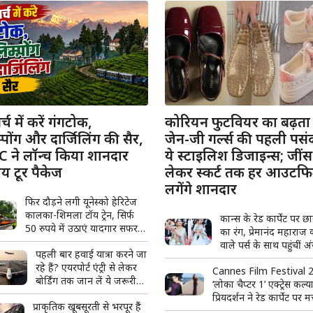
च में करें गंगटोक,
कोरियन फुटवियर का बढ़ता क
पोंग और दार्जिलिंग की सैर,
जेन-जी गर्ल्स की पहली पसं
 ने लॉन्च किया शानदार
ये स्टाइलिश डिजाइन्स; जींस
य टूर पैकेज
लेकर स्कर्ट तक हर आउटफि
लगेंगे शानदार
फिर दौड़ने लगी यूनेस्को हेरिटेज
कालका-शिमला टॉय ट्रेन, सिर्फ
कान्स के रेड कार्पेट पर छ
50 रुपये में उठाएं यादगार सफर
का रंग, प्रेमानंद महाराज 
का आनंद, जानें पूरी डिटेल
वाले पर्स के साथ पहुंचीं 
पहली बार हवाई यात्रा करने जा
फोगाट; सनातन परंपरा की 
रहे हैं? एयरपोर्ट एंट्री से लेकर
Cannes Film Festival 
बोर्डिंग तक जान लें ये जरूरी
‘लोका चैप्टर 1’ एक्ट्रेस कल्य
बातें
प्रियदर्शन ने रेड कार्पेट पर 
प्राकृतिक खूबसूरती से भरपूर हैं
धमाल, बॉडीकॉन गाउन में द