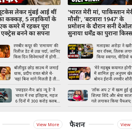
ूटकेस लेकर मुंबई आई थीं
'भारत मेरी मां, पाकिस्तान मे
ा कक्कड़, 5 लड़कियों के
मौसी', 'बटवारा 1947' के
क कमरे में रहकर पूरा
प्रमोशन के दौरान सनी देओल
एक्ट्रेस बनने का सपना
सुनाया धर्मेंद्र का पुराना किस्
रणबीर कपूर की 'रामायण' की
मलाइका अरोड़ा ने खर
रिलीज डेट से उठा पर्दा, जानिए
थार रॉक्स, तिलक लग
किस दिन सिनेमाघरों में होगी
किया स्वागत, वीडियो 
भव्य एंट्री
बॉलीवुड छोड़ साउथ में जमाई
'मेरे महबूब कयामत होगी' ट
धाक, प्रदीप रावत बोले थे-
में शामिल हुए अनुपम खेर
'वहां बिना मांगे मिलती है तीन
बोमन ईरानी-रणवीर शौरी
गुना फीस'
साथ रील वायरल
'स्पाइडर-मैन: ब्रांड न्यू डे' ने
'लॉक अप 2' में खत्म हुई दूर
भारत में रचा इतिहास, महज
शिल्पा शिंदे और श्रेया काल
6 दिनों में 300 करोड़ क्लब में
गले लगाकर किया पैचअप;
एंट्री
पोस्ट ने जीता फैंस का दिल
फैशन
View More
View