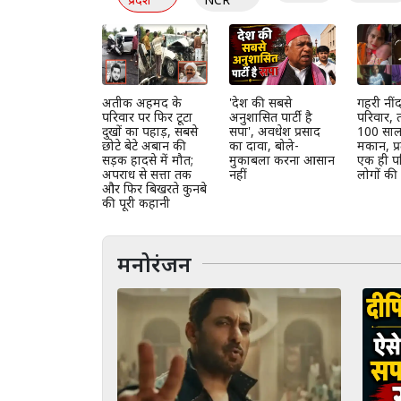
अतीक अहमद के
'देश की सबसे
गहरी नींद
परिवार पर फिर टूटा
अनुशासित पार्टी है
परिवार, 
दुखों का पहाड़, सबसे
सपा', अवधेश प्रसाद
100 साल 
छोटे बेटे अबान की
का दावा, बोले-
मकान, प्र
सड़क हादसे में मौत;
मुकाबला करना आसान
एक ही पर
अपराध से सत्ता तक
नहीं
लोगों की
और फिर बिखरते कुनबे
की पूरी कहानी
मनोरंजन