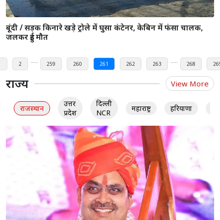
RCB vs RR : रॉयल्स ने दिया चैलेंजर्स को 155 रन का लक्ष्य, 8 रन
बनाकर एरॉन फिंच आउट, कोहली पर आई जिम्मेदारी