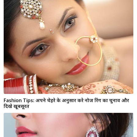
बॉलीवुड के सबसे महंगे कॉस्टयूम जिन्होंने बढ़ाया फिल्मो का बजट