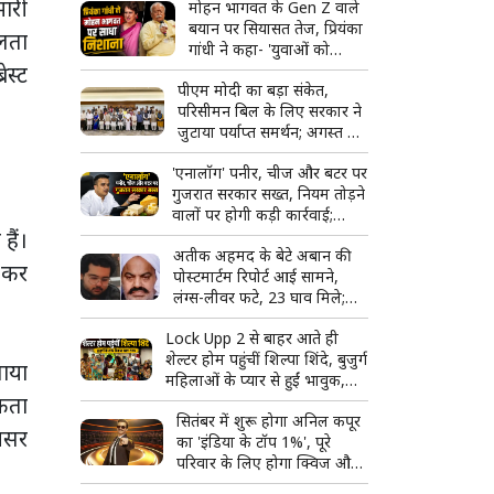
मारी
मोहन भागवत के Gen Z वाले
बयान पर सियासत तेज, प्रियंका
ालता
गांधी ने कहा- 'युवाओं को
ेस्ट
उनके...'
पीएम मोदी का बड़ा संकेत,
परिसीमन बिल के लिए सरकार ने
जुटाया पर्याप्त समर्थन; अगस्त में
हो सकता है विशेष सत्र
'एनालॉग' पनीर, चीज और बटर पर
गुजरात सरकार सख्त, नियम तोड़ने
वालों पर होगी कड़ी कार्रवाई;
हैं।
टास्क फोर्स बनाने का ऐलान
अतीक अहमद के बेटे अबान की
ा कर
पोस्टमार्टम रिपोर्ट आई सामने,
लंग्स-लीवर फटे, 23 घाव मिले;
शव देखकर रो पड़ा भाई अहजम
Lock Upp 2 से बाहर आते ही
शेल्टर होम पहुंचीं शिल्पा शिंदे, बुजुर्ग
पाया
महिलाओं के प्यार से हुईं भावुक,
कता
बोलीं- 'ऐसा लग रहा है जैसे मैं ही
सितंबर में शुरू होगा अनिल कपूर
जीत गई'
 असर
का 'इंडिया के टॉप 1%', पूरे
परिवार के लिए होगा क्विज और
मस्ती का शानदार कॉम्बो