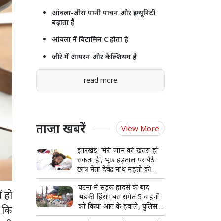
आंवला-जीरा पानी पाचन और इम्यूनिटी
बढ़ाता है
आंवला में विटामिन C होता है
जीरे में आयरन और कैल्शियम है
read more
ताजा खबरें
View More
झारखंड: 'मेरी जान को खतरा हो
सकता है', भूख हड़ताल पर बैठे
छात्र नेता देवेंद्र नाथ महतो की
बिगड़ी हालत, अस्पताल में भर्ती
पटना में सड़क हादसे के बाद
ं हो
भड़की हिंसा! बस समेत 5 वाहनों
को किया आग के हवाले, पुलिस
 कि
और मीडिया पर भी पथराव