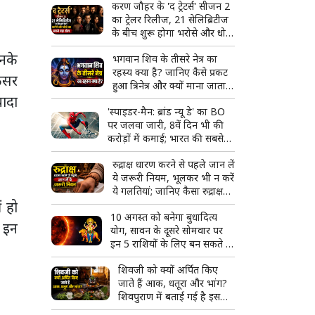
करण जौहर के 'द ट्रेटर्स' सीजन 2
का ट्रेलर रिलीज, 21 सेलिब्रिटीज
के बीच शुरू होगा भरोसे और धोखे
का सबसे बड़ा खेल
उनके
भगवान शिव के तीसरे नेत्र का
रहस्य क्या है? जानिए कैसे प्रकट
ैंसर
हुआ त्रिनेत्र और क्यों माना जाता है
यादा
दिव्य शक्ति का प्रतीक
'स्पाइडर-मैन: ब्रांड न्यू डे' का BO
पर जलवा जारी, 8वें दिन भी की
करोड़ों में कमाई; भारत की सबसे
बड़ी हॉलीवुड फिल्म बनने से इतनी
रुद्राक्ष धारण करने से पहले जान लें
दूर
ये जरूरी नियम, भूलकर भी न करें
ये गलतियां; जानिए कैसा रुद्राक्ष
ं हो
माना जाता है शुभ
10 अगस्त को बनेगा बुधादित्य
d इन
योग, सावन के दूसरे सोमवार पर
इन 5 राशियों के लिए बन सकते हैं
तरक्की और सफलता के योग
शिवजी को क्यों अर्पित किए
जाते हैं आक, धतूरा और भांग?
शिवपुराण में बताई गई है इसकी
खास वजह