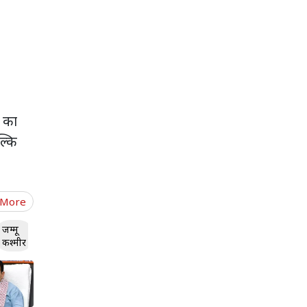
ं का
ल्कि
 More
जम्मू
कश्मीर