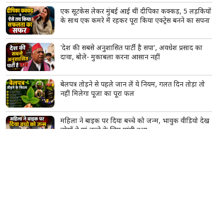
एक सूटकेस लेकर मुंबई आई थीं दीपिका कक्कड़, 5 लड़कियों
के साथ एक कमरे में रहकर पूरा किया एक्ट्रेस बनने का सपना
'देश की सबसे अनुशासित पार्टी है सपा', अवधेश प्रसाद का
दावा, बोले- मुकाबला करना आसान नहीं
बेलपत्र तोड़ने से पहले जान लें ये नियम, गलत दिन तोड़ा तो
नहीं मिलेगा पूजा का पूरा फल
महिला ने बाइक पर दिया बच्चे को जन्म, भावुक वीडियो देख
लोगों ने मां-बच्चे के लिए मांगी दुआ
पश्चिम बंगाल: मस्जिदों से लाउडस्पीकर हटाने के निर्देश पर
नौशाद सिद्दीकी ने उठाए सवाल, बोले- लिखित में दें
Oppo ने लॉन्च किया 10,000mAh बैटरी वाला नया 5G
स्मार्टफोन, दमदार स्पेसिफिकेशन के साथ मार्केट में दी दस्तक