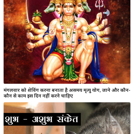
सावन मास में चढ़ाये इन चीज़ो को तो होंगे शिवजी प्रसन्न