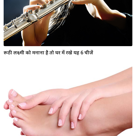
एक कछुआ बदल देगा आपकी जिंदगी