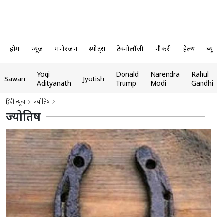
न्यूज़
EN
HI
होम
न्यूज़
मनोरंजन
स्पोर्ट्स
टेक्नोलॉजी
नौकरी
हेल्थ
ब्यूट
Yogi
Donald
Narendra
Rahul
Sawan
Jyotish
Adityanath
Trump
Modi
Gandhi
हिंदी न्यूज़
ज्योतिष
ज्योतिष