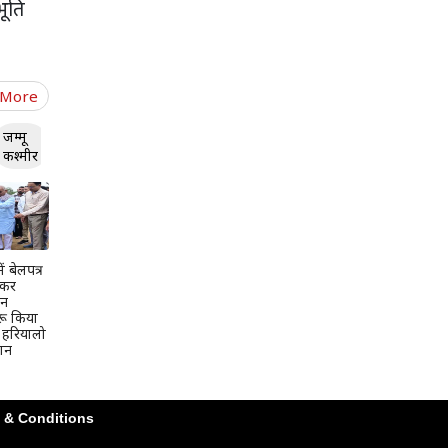
भूति
 More
जम्मू
कश्मीर
ें बेलपत्र
ाकर
दन
रू किया
 हरियालो
ान
 & Conditions