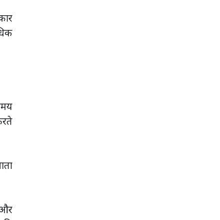
ीकार
अधिक
समय
करते
जाता
 और