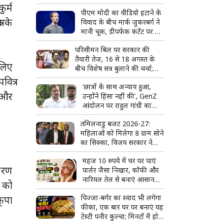
पर हो चर्चा'
ुर्म
पीएम मोदी का वीडियो हटाने के
ा के
विवाद के बीच मार्क जुकरबर्ग ने
मानी चूक, डीपफेक कंटेंट पर भी
जताया खेद
परिसीमन बिल पर सरकार की
तैयारी तेज, 16 से 18 अगस्त के
 लिए
बीच विशेष सत्र बुलाने की चर्चा;
राहुल गांधी और किरेन रिजिजू की
ित्र
'छात्रों के साथ अन्याय हुआ,
लंबी बैठक
ी और
उन्होंने हिंसा नहीं की', GenZ
आंदोलन पर राहुल गांधी का
सरकार पर हमला
तमिलनाडु बजट 2026-27:
महिलाओं को मिलेगा 8 ग्राम सोने
का सिक्का, विजय सरकार ने
किए कई बड़े ऐलान
महज 10 रुपये में घर पर पाएं
िचरण
पार्लर जैसा निखार, कॉफी और
नारियल तेल से बनाएं आसान
ं को
DIY फेस पैक
पिज्जा-बर्गर का स्वाद भी लगेगा
कृपा
फीका, एक बार घर पर बनाएं यह
टेस्टी पनीर कुल्चा; मिनटों में हो