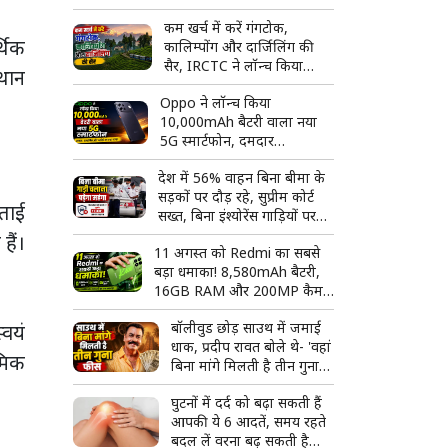
जाएगा तैयार
कम खर्च में करें गंगटोक,
थिक
कालिम्पोंग और दार्जिलिंग की
सैर, IRCTC ने लॉन्च किया
थान
शानदार हिमालय टूर पैकेज
Oppo ने लॉन्च किया
10,000mAh बैटरी वाला नया
5G स्मार्टफोन, दमदार
स्पेसिफिकेशन के साथ मार्केट में
देश में 56% वाहन बिना बीमा के
दी दस्तक
सड़कों पर दौड़ रहे, सुप्रीम कोर्ट
बताई
सख्त, बिना इंश्योरेंस गाड़ियों पर
कार्रवाई तेज करने के निर्देश
हैं।
11 अगस्त को Redmi का सबसे
बड़ा धमाका! 8,580mAh बैटरी,
16GB RAM और 200MP कैमरे
वाला फ्लैगशिप फोन होगा लॉन्च
बॉलीवुड छोड़ साउथ में जमाई
्वयं
धाक, प्रदीप रावत बोले थे- 'वहां
्मिक
बिना मांगे मिलती है तीन गुना
फीस'
घुटनों में दर्द को बढ़ा सकती हैं
आपकी ये 6 आदतें, समय रहते
बदल लें वरना बढ़ सकती है