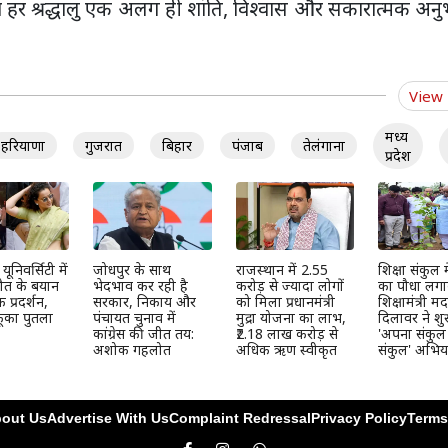
ा हर श्रद्धालु एक अलग ही शांति, विश्वास और सकारात्मक अनु
View
मध्य
हरियाणा
गुजरात
बिहार
पंजाब
तेलंगाना
प्रदेश
ूनिवर्सिटी में
जोधपुर के साथ
राजस्थान में 2.55
शिक्षा संकुल म
ौत के बयान
भेदभाव कर रही है
करोड़ से ज्यादा लोगों
का पौधा लग
प्रदर्शन,
सरकार, निकाय और
को मिला प्रधानमंत्री
शिक्षामंत्री म
 फूंका पुतला
पंचायत चुनाव में
मुद्रा योजना का लाभ,
दिलावर ने शु
कांग्रेस की जीत तय:
₹2.18 लाख करोड़ से
'अपना संकुल
अशोक गहलोत
अधिक ऋण स्वीकृत
संकुल' अभिय
out Us
Advertise With Us
Complaint Redressal
Privacy Policy
Terms