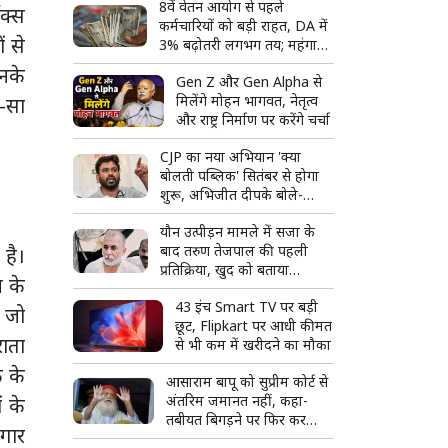
8वें वेतन आयोग से पहले
बिखरते कुनबे की पूरी कहानी
ॉक्स
कर्मचारियों को बड़ी राहत, DA में
ं से
3% बढ़ोतरी लगभग तय; महंगाई
भत्ता 63% पहुंचने की उम्मीद
नके
Gen Z और Gen Alpha से
मिलेंगे मोहन भागवत, नेतृत्व
न-सा
और राष्ट्र निर्माण पर करेंगे चर्चा
CJP का नया अभियान 'क्या
बोलती पब्लिक' सितंबर से होगा
शुरू, अभिजीत दीपके बोले-
जनता की आवाज सीधे सुनेंगे
यौन उत्पीड़न मामले में सजा के
बाद तरुण तेजपाल की पहली
 है।
प्रतिक्रिया, खुद को बताया
न के
राजनीतिक साजिश का शिकार
43 इंच Smart TV पर बड़ी
, जो
छूट, Flipkart पर आधी कीमत
राता
से भी कम में खरीदने का मौका
 के
आसाराम बापू को सुप्रीम कोर्ट से
अंतरिम जमानत नहीं, कहा-
ं के
तबीयत बिगड़ने पर फिर कर
दगार
सकते हैं आवेदन