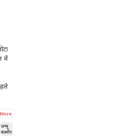
छोटा
 में
हले
 More
जम्मू
कश्मीर