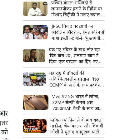
पश्चिम बंगाल: मस्जिदों से
लाउडस्पीकर हटाने के निर्देश पर
नौशाद सिद्दीकी ने उठाए सवाल,
बोले- लिखित में दें
JPSC विवाद पर छात्रों का
आंदोलन और तेज, हेमंत सोरेन से
मांगा इस्तीफा; बोले- 'मुख्यमंत्री
पद के योग्य नहीं'
एक नए ट्विस्ट के साथ लौट रहा
'बिग बॉस 20', सलमान खान ने
दिया 'एक वरदान' का हिंट; नए
प्रोमो ने बढ़ाई फैंस की उत्सुकता
महाराष्ट्र में डॉक्टरों की
अनिश्चितकालीन हड़ताल, 'No
CCMP' के नारों के साथ प्रदर्शन;
बॉम्बे हाईकोर्ट ने लिया स्वत: संज्ञान
Vivo S2 5G भारत में लॉन्च,
32MP सेल्फी कैमरा और
7050mAh बैटरी के साथ आया
ट और
नया स्मार्टफोन
'लॉक अप' फिनाले के बाद बदला
ेहतर
माहौल, श्रेया कालरा और शिवांगी
) को
जोशी ने भुलाए मनमुटाव; पार्टी में
साथ किया डांस