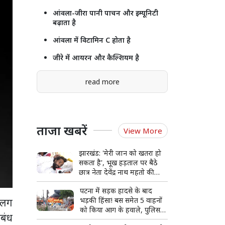
आंवला-जीरा पानी पाचन और इम्यूनिटी
बढ़ाता है
आंवला में विटामिन C होता है
जीरे में आयरन और कैल्शियम है
read more
ताजा खबरें
View More
झारखंड: 'मेरी जान को खतरा हो
सकता है', भूख हड़ताल पर बैठे
छात्र नेता देवेंद्र नाथ महतो की
बिगड़ी हालत, अस्पताल में भर्ती
पटना में सड़क हादसे के बाद
भड़की हिंसा! बस समेत 5 वाहनों
े लग
को किया आग के हवाले, पुलिस
ंबंध
और मीडिया पर भी पथराव