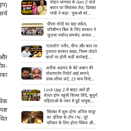
मोहन भागवत के Gen Z वाले
ाइप)
बयान पर सियासत तेज, प्रियंका
सर्च
गांधी ने कहा- 'युवाओं को
उनके...'
पीएम मोदी का बड़ा संकेत,
परिसीमन बिल के लिए सरकार ने
जुटाया पर्याप्त समर्थन; अगस्त में
हो सकता है विशेष सत्र
'एनालॉग' पनीर, चीज और बटर पर
गुजरात सरकार सख्त, नियम तोड़ने
ग और
वालों पर होगी कड़ी कार्रवाई;
टास्क फोर्स बनाने का ऐलान
नोम-
अतीक अहमद के बेटे अबान की
पोस्टमार्टम रिपोर्ट आई सामने,
िनका
लंग्स-लीवर फटे, 23 घाव मिले;
शव देखकर रो पड़ा भाई अहजम
Lock Upp 2 से बाहर आते ही
शेल्टर होम पहुंचीं शिल्पा शिंदे, बुजुर्ग
अधिक
महिलाओं के प्यार से हुईं भावुक,
बोलीं- 'ऐसा लग रहा है जैसे मैं ही
पष्ट
सितंबर में शुरू होगा अनिल कपूर
जीत गई'
का 'इंडिया के टॉप 1%', पूरे
ावित
परिवार के लिए होगा क्विज और
मस्ती का शानदार कॉम्बो