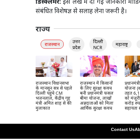
डिस्क्लेमर:
इस लेख में दी गई जानकारी मीडिय
संबंधित विशेषज्ञ से सलाह लेना जरूरी है।
राज्य
उत्तर
दिल्ली
राजस्थान
महाराष्ट्र
प्रदेश
NCR
राजस्थान विधानसभा
राजस्थान में किसानों
प्रधानमंत
के मानसून सत्र से पहले
के लिए सुरक्षा कवच
योजना (श
दिल्ली पहुंचे CM
बनी प्रधानमंत्री फसल
तहत 6,1
भजनलाल, केंद्रीय गृह
बीमा योजना, लाखों
को मंजूर
मंत्री अमित शाह से की
अन्नदाताओं को मिला
करोड़ रुप
मुलाकात
आर्थिक सुरक्षा कवच
सहायता स
Contact Us
Ab