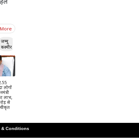
हले
 More
जम्मू
कश्मीर
 2.55
दा लोगों
मंत्री
 का लाभ,
ोड़ से
वीकृत
 & Conditions