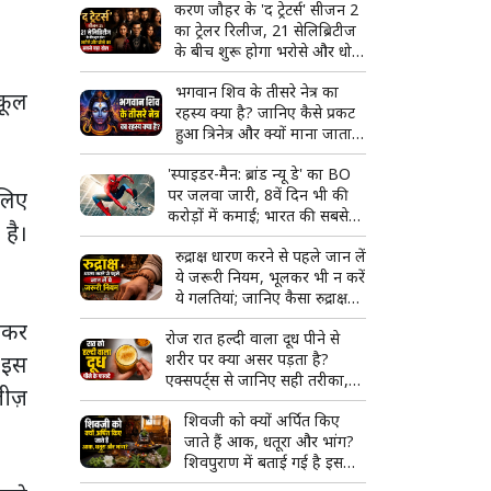
करण जौहर के 'द ट्रेटर्स' सीजन 2
का ट्रेलर रिलीज, 21 सेलिब्रिटीज
के बीच शुरू होगा भरोसे और धोखे
का सबसे बड़ा खेल
भगवान शिव के तीसरे नेत्र का
्कूल
रहस्य क्या है? जानिए कैसे प्रकट
हुआ त्रिनेत्र और क्यों माना जाता है
दिव्य शक्ति का प्रतीक
'स्पाइडर-मैन: ब्रांड न्यू डे' का BO
पर जलवा जारी, 8वें दिन भी की
 लिए
करोड़ों में कमाई; भारत की सबसे
है।
बड़ी हॉलीवुड फिल्म बनने से इतनी
रुद्राक्ष धारण करने से पहले जान लें
दूर
ये जरूरी नियम, भूलकर भी न करें
ये गलतियां; जानिए कैसा रुद्राक्ष
माना जाता है शुभ
ेषकर
रोज रात हल्दी वाला दूध पीने से
शरीर पर क्या असर पड़ता है?
ं इस
एक्सपर्ट्स से जानिए सही तरीका,
जीज़
फायदे और किन लोगों को करना
शिवजी को क्यों अर्पित किए
चाहिए परहेज
जाते हैं आक, धतूरा और भांग?
शिवपुराण में बताई गई है इसकी
खास वजह