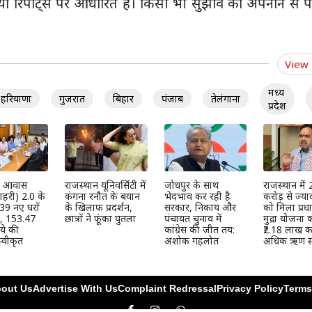
ा रिपोर्ट्स पर आधारित है। किसी भी सुझाव को अपनाने से प
View
मध्य
हरियाणा
गुजरात
बिहार
पंजाब
तेलंगाना
प्रदेश
्री आवास
राजस्थान यूनिवर्सिटी में
जोधपुर के साथ
राजस्थान में
हरी) 2.0 के
कंगना रनौत के बयान
भेदभाव कर रही है
करोड़ से ज्या
39 नए घरों
के खिलाफ प्रदर्शन,
सरकार, निकाय और
को मिला प्रधान
ी, 153.47
छात्रों ने फूंका पुतला
पंचायत चुनाव में
मुद्रा योजना
ये की
कांग्रेस की जीत तय:
₹2.18 लाख कर
्वीकृत
अशोक गहलोत
अधिक ऋण स्
out Us
Advertise With Us
Complaint Redressal
Privacy Policy
Terms