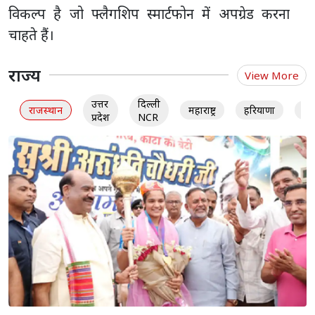
विकल्प है जो फ्लैगशिप स्मार्टफोन में अपग्रेड करना
चाहते हैं।
राज्य
View More
उत्तर
दिल्ली
राजस्थान
महाराष्ट्र
हरियाणा
गु
प्रदेश
NCR