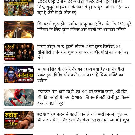
पीएम मोदी का बड़ा संकेत, परिसीमन बिल के लिए सरकार ने
जुटाया पर्याप्त समर्थन; अगस्त में हो सकता है विशेष सत्र
'एनालॉग' पनीर, चीज और बटर पर गुजरात सरकार सख्त,
नियम तोड़ने वालों पर होगी कड़ी कार्रवाई; टास्क फोर्स बनाने
का ऐलान
अतीक अहमद के बेटे अबान की पोस्टमार्टम रिपोर्ट आई
सामने, लंग्स-लीवर फटे, 23 घाव मिले; शव देखकर रो पड़ा
भाई अहजम
Lock Upp 2 से बाहर आते ही शेल्टर होम पहुंचीं शिल्पा
शिंदे, बुजुर्ग महिलाओं के प्यार से हुईं भावुक, बोलीं- 'ऐसा लग
रहा है जैसे मैं ही जीत गई'
सितंबर में शुरू होगा अनिल कपूर का 'इंडिया के टॉप 1%', पूरे
परिवार के लिए होगा क्विज और मस्ती का शानदार कॉम्बो
करण जौहर के 'द ट्रेटर्स' सीजन 2 का ट्रेलर रिलीज, 21
सेलिब्रिटीज के बीच शुरू होगा भरोसे और धोखे का सबसे बड़ा
खेल