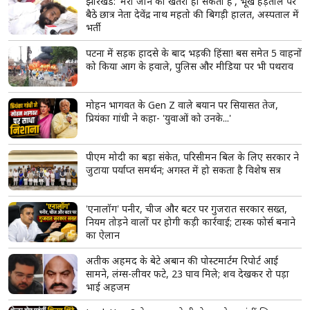
PIN भूलने पर डेबिट कार्ड और OTP से आसानी से रीसेट किया जा
सकता है।
read more
ताजा खबरें
View More
झारखंड: 'मेरी जान को खतरा हो सकता है', भूख हड़ताल पर
बैठे छात्र नेता देवेंद्र नाथ महतो की बिगड़ी हालत, अस्पताल में
भर्ती
पटना में सड़क हादसे के बाद भड़की हिंसा! बस समेत 5 वाहनों
को किया आग के हवाले, पुलिस और मीडिया पर भी पथराव
मोहन भागवत के Gen Z वाले बयान पर सियासत तेज,
प्रियंका गांधी ने कहा- 'युवाओं को उनके...'