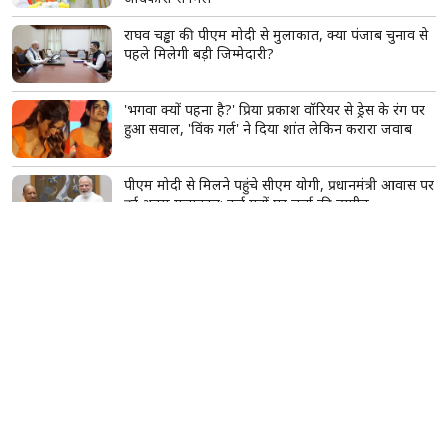
राघव चड्ढा की पीएम मोदी से मुलाकात, क्या पंजाब चुनाव से
पहले मिलेगी बड़ी जिम्मेदारी?
'भगवा क्यों पहना है?' प्रिया प्रकाश वॉरियर से ड्रेस के रंग पर
हुआ सवाल, 'विंक गर्ल' ने दिया शांत लेकिन करारा जवाब
पीएम मोदी से मिलने पहुंचे सीएम योगी, प्रधानमंत्री आवास पर
हुई अहम मुलाकात; कई मुद्दों पर चर्चा की उम्मीद
इजरायली मीडिया का दावा- ईरान के सुप्रीम लीडर मोजतबा
खामेनेई की हालत बेहद गंभीर, कभी भी आ सकती है मौत
की खबर
परिसीमन पर विजय थलपति की बैठक से विपक्ष ने बनाई दूरी,
37 सांसदों ने किया बहिष्कार
गोविंदा के साथ एयरपोर्ट पर दिखीं कोमल रानी स्वर्णकार,
मिस्ट्री गर्ल को लेकर फिर चर्चा में आया एक्टर का नाम