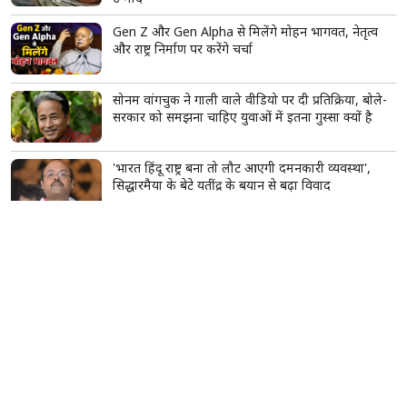
Gen Z और Gen Alpha से मिलेंगे मोहन भागवत, नेतृत्व
और राष्ट्र निर्माण पर करेंगे चर्चा
सोनम वांगचुक ने गाली वाले वीडियो पर दी प्रतिक्रिया, बोले-
सरकार को समझना चाहिए युवाओं में इतना गुस्सा क्यों है
'भारत हिंदू राष्ट्र बना तो लौट आएगी दमनकारी व्यवस्था',
सिद्धारमैया के बेटे यतींद्र के बयान से बढ़ा विवाद
43 इंच Smart TV पर बड़ी छूट, Flipkart पर आधी कीमत
से भी कम में खरीदने का मौका
महिला ने बाइक पर दिया बच्चे को जन्म, भावुक वीडियो देख
लोगों ने मां-बच्चे के लिए मांगी दुआ
पश्चिम बंगाल: मस्जिदों से लाउडस्पीकर हटाने के निर्देश पर
नौशाद सिद्दीकी ने उठाए सवाल, बोले- लिखित में दें