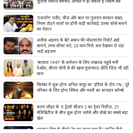
जुटाया पर्याप्त समर्थन; अगस्त में हो सकता है विशेष सत्र
'एनालॉग' पनीर, चीज और बटर पर गुजरात सरकार सख्त,
नियम तोड़ने वालों पर होगी कड़ी कार्रवाई; टास्क फोर्स बनाने
का ऐलान
अतीक अहमद के बेटे अबान की पोस्टमार्टम रिपोर्ट आई
सामने, लंग्स-लीवर फटे, 23 घाव मिले; शव देखकर रो पड़ा
भाई अहजम
'बटवारा 1947' के प्रमोशन के लिए लखनऊ पहुंचे सनी
देओल, सीएम योगी से की खास मुलाकात; प्रीति जिंटा भी रहीं
साथ
सितंबर में शुरू होगा अनिल कपूर का 'इंडिया के टॉप 1%', पूरे
परिवार के लिए होगा क्विज और मस्ती का शानदार कॉम्बो
करण जौहर के 'द ट्रेटर्स' सीजन 2 का ट्रेलर रिलीज, 21
सेलिब्रिटीज के बीच शुरू होगा भरोसे और धोखे का सबसे बड़ा
खेल
भगवान शिव के तीसरे नेत्र का रहस्य क्या है? जानिए कैसे