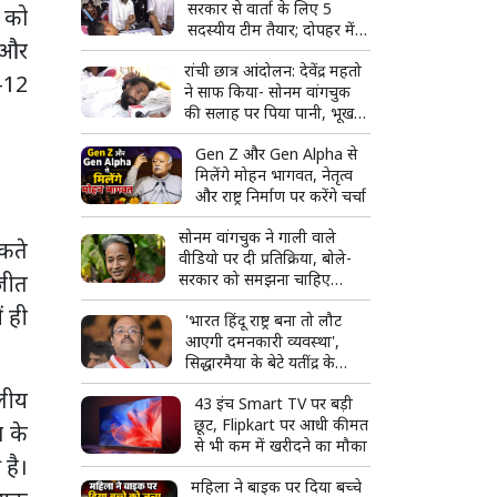
सरकार से वार्ता के लिए 5
 को
सदस्यीय टीम तैयार; दोपहर में
 और
मीटिंग संभव
रांची छात्र आंदोलन: देवेंद्र महतो
-12
ने साफ किया- सोनम वांगचुक
की सलाह पर पिया पानी, भूख
हड़ताल जारी
Gen Z और Gen Alpha से
मिलेंगे मोहन भागवत, नेतृत्व
और राष्ट्र निर्माण पर करेंगे चर्चा
सोनम वांगचुक ने गाली वाले
सकते
वीडियो पर दी प्रतिक्रिया, बोले-
रजीत
सरकार को समझना चाहिए
युवाओं में इतना गुस्सा क्यों है
ं ही
'भारत हिंदू राष्ट्र बना तो लौट
आएगी दमनकारी व्यवस्था',
सिद्धारमैया के बेटे यतींद्र के
बयान से बढ़ा विवाद
दलीय
43 इंच Smart TV पर बड़ी
छूट, Flipkart पर आधी कीमत
ा के
से भी कम में खरीदने का मौका
 है।
महिला ने बाइक पर दिया बच्चे