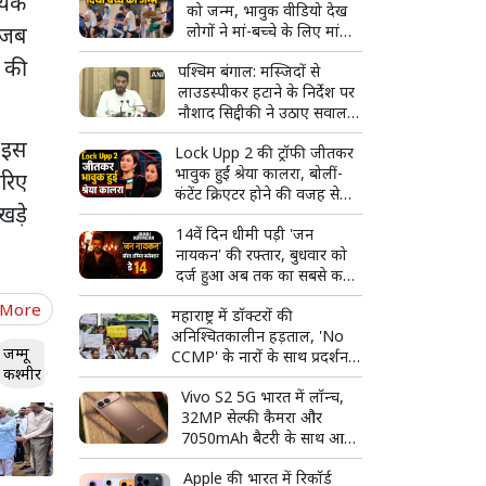
धायक
को जन्म, भावुक वीडियो देख
 जब
लोगों ने मां-बच्चे के लिए मांगी
दुआ
ं की
पश्चिम बंगाल: मस्जिदों से
लाउडस्पीकर हटाने के निर्देश पर
नौशाद सिद्दीकी ने उठाए सवाल,
बोले- लिखित में दें
ी इस
Lock Upp 2 की ट्रॉफी जीतकर
भावुक हुईं श्रेया कालरा, बोलीं-
जरिए
कंटेंट क्रिएटर होने की वजह से
ड़े
मुझे कम समझा गया
14वें दिन धीमी पड़ी 'जन
नायकन' की रफ्तार, बुधवार को
दर्ज हुआ अब तक का सबसे कम
बॉक्स ऑफिस कलेक्शन
 More
महाराष्ट्र में डॉक्टरों की
अनिश्चितकालीन हड़ताल, 'No
जम्मू
CCMP' के नारों के साथ प्रदर्शन;
कश्मीर
बॉम्बे हाईकोर्ट ने लिया स्वत: संज्ञान
Vivo S2 5G भारत में लॉन्च,
32MP सेल्फी कैमरा और
7050mAh बैटरी के साथ आया
नया स्मार्टफोन
Apple की भारत में रिकॉर्ड