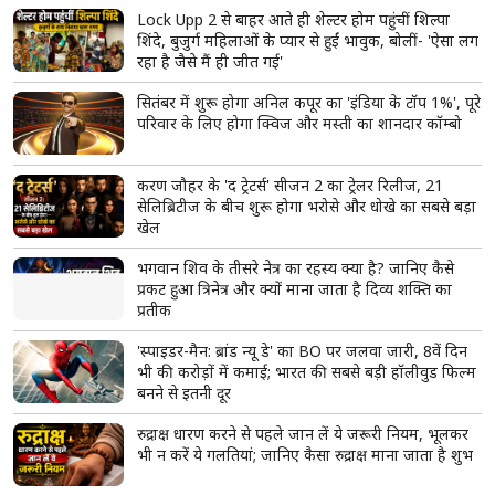
झारखंड: 'मेरी जान को खतरा हो सकता है', भूख हड़ताल पर
बैठे छात्र नेता देवेंद्र नाथ महतो की बिगड़ी हालत, अस्पताल में
भर्ती
पटना में सड़क हादसे के बाद भड़की हिंसा! बस समेत 5 वाहनों
को किया आग के हवाले, पुलिस और मीडिया पर भी पथराव
मोहन भागवत के Gen Z वाले बयान पर सियासत तेज,
प्रियंका गांधी ने कहा- 'युवाओं को उनके...'
पीएम मोदी का बड़ा संकेत, परिसीमन बिल के लिए सरकार ने
जुटाया पर्याप्त समर्थन; अगस्त में हो सकता है विशेष सत्र
'एनालॉग' पनीर, चीज और बटर पर गुजरात सरकार सख्त,
नियम तोड़ने वालों पर होगी कड़ी कार्रवाई; टास्क फोर्स बनाने
का ऐलान
अतीक अहमद के बेटे अबान की पोस्टमार्टम रिपोर्ट आई
सामने, लंग्स-लीवर फटे, 23 घाव मिले; शव देखकर रो पड़ा
भाई अहजम