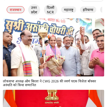
उत्तर
दिल्ली
राजस्थान
महाराष्ट्र
हरियाणा
गु
प्रदेश
NCR
लोकसभा अध्यक्ष ओम बिरला ने CWG 2026 की स्वर्ण पदक विजेता बॉक्सर
अरुंधति को किया सम्मानित