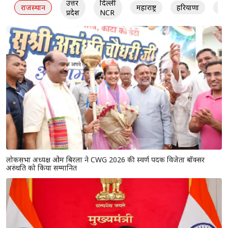
उत्तर
दिल्ली
राजस्थान
महाराष्ट्र
हरियाणा
गु
प्रदेश
NCR
लोकसभा अध्यक्ष ओम बिरला ने CWG 2026 की स्वर्ण पदक विजेता बॉक्सर
अरुंधति को किया सम्मानित