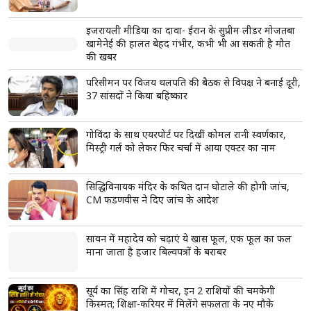
आंवला-जीरा पानी पाचन और इम्यूनिटी बढ़ाता है
आंवला में विटामिन C होता है
जीरे में आयरन और कैल्शियम है
read more
ताजा खबरें
View More
प्रयागराज में युवाओं के बीच राहुल गांधी, बोले- ‘दर्द, डेटा और
दौलत’ समझना जरूरी
'पाकिस्तानी दिल से भारतीयों के दुश्मन नहीं', RSS प्रमुख
मोहन भागवत ने भारत-पाक संबंधों पर दिया बड़ा बयान
मस्जिदों से लाउडस्पीकर हटाने के मुद्दे पर बंगाल में सियासत
तेज, मुर्शिदाबाद के दो सांसदों ने उठाई आवाज, शुभेंदु