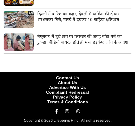
अधिकारी से मिले
राघव चड्ढा की पीएम मोदी से मुलाकात, क्या पंजाब चुनाव से
पहले मिलेगी बड़ी जिम्मेदारी?
'भगवा क्यों पहना है?' प्रिया प्रकाश वॉरियर से ड्रेस के रंग पर
हुआ सवाल, 'विंक गर्ल' ने दिया शांत लेकिन करारा जवाब
पीएम मोदी से मिलने पहुंचे सीएम योगी, प्रधानमंत्री आवास पर
हुई अहम मुलाकात; कई मुद्दों पर चर्चा की उम्मीद
इजरायली मीडिया का दावा- ईरान के सुप्रीम लीडर मोजतबा
खामेनेई की हालत बेहद गंभीर, कभी भी आ सकती है मौत
की खबर
परिसीमन पर विजय थलपति की बैठक से विपक्ष ने बनाई दूरी,
37 सांसदों ने किया बहिष्कार
गोविंदा के साथ एयरपोर्ट पर दिखीं कोमल रानी स्वर्णकार,
मिस्ट्री गर्ल को लेकर फिर चर्चा में आया एक्टर का नाम