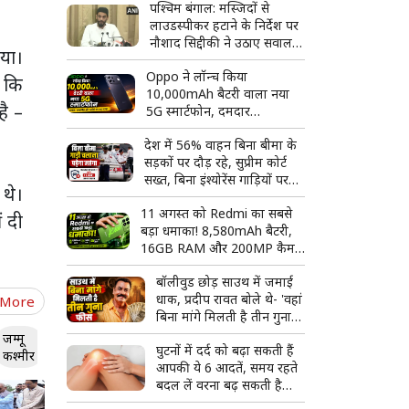
पश्चिम बंगाल: मस्जिदों से
लाउडस्पीकर हटाने के निर्देश पर
नौशाद सिद्दीकी ने उठाए सवाल,
िया।
बोले- लिखित में दें
Oppo ने लॉन्च किया
 कि
10,000mAh बैटरी वाला नया
है –
5G स्मार्टफोन, दमदार
स्पेसिफिकेशन के साथ मार्केट में
देश में 56% वाहन बिना बीमा के
दी दस्तक
सड़कों पर दौड़ रहे, सुप्रीम कोर्ट
सख्त, बिना इंश्योरेंस गाड़ियों पर
 थे।
कार्रवाई तेज करने के निर्देश
11 अगस्त को Redmi का सबसे
ं दी
बड़ा धमाका! 8,580mAh बैटरी,
16GB RAM और 200MP कैमरे
वाला फ्लैगशिप फोन होगा लॉन्च
बॉलीवुड छोड़ साउथ में जमाई
धाक, प्रदीप रावत बोले थे- 'वहां
 More
बिना मांगे मिलती है तीन गुना
फीस'
जम्मू
घुटनों में दर्द को बढ़ा सकती हैं
कश्मीर
आपकी ये 6 आदतें, समय रहते
बदल लें वरना बढ़ सकती है
परेशानी