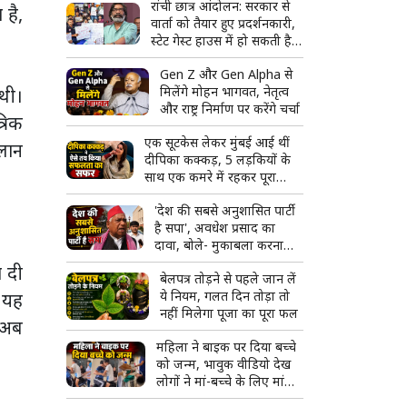
रांची छात्र आंदोलन: सरकार से
है,
वार्ता को तैयार हुए प्रदर्शनकारी,
स्टेट गेस्ट हाउस में हो सकती है
अहम बैठक
Gen Z और Gen Alpha से
मिलेंगे मोहन भागवत, नेतृत्व
 थी।
और राष्ट्र निर्माण पर करेंगे चर्चा
्रिक
एक सूटकेस लेकर मुंबई आई थीं
्लान
दीपिका कक्कड़, 5 लड़कियों के
साथ एक कमरे में रहकर पूरा
किया एक्ट्रेस बनने का सपना
'देश की सबसे अनुशासित पार्टी
है सपा', अवधेश प्रसाद का
दावा, बोले- मुकाबला करना
आसान नहीं
ा दी
बेलपत्र तोड़ने से पहले जान लें
ये नियम, गलत दिन तोड़ा तो
ि यह
नहीं मिलेगा पूजा का पूरा फल
। अब
महिला ने बाइक पर दिया बच्चे
को जन्म, भावुक वीडियो देख
लोगों ने मां-बच्चे के लिए मांगी
दुआ