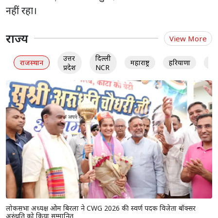
नहीं रहा।
राज्य
View More
उत्तर
दिल्ली
राजस्थान
महाराष्ट्र
हरियाणा
गु
प्रदेश
NCR
लोकसभा अध्यक्ष ओम बिरला ने CWG 2026 की स्वर्ण पदक विजेता बॉक्सर
अरुंधति को किया सम्मानित