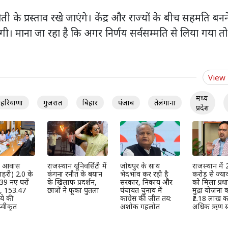
 के प्रस्ताव रखे जाएंगे। केंद्र और राज्यों के बीच सहमति बनन
ी। माना जा रहा है कि अगर निर्णय सर्वसम्मति से लिया गया त
View
मध्य
हरियाणा
गुजरात
बिहार
पंजाब
तेलंगाना
प्रदेश
्री आवास
राजस्थान यूनिवर्सिटी में
जोधपुर के साथ
राजस्थान में
हरी) 2.0 के
कंगना रनौत के बयान
भेदभाव कर रही है
करोड़ से ज्या
39 नए घरों
के खिलाफ प्रदर्शन,
सरकार, निकाय और
को मिला प्रधान
ी, 153.47
छात्रों ने फूंका पुतला
पंचायत चुनाव में
मुद्रा योजना
ये की
कांग्रेस की जीत तय:
₹2.18 लाख कर
्वीकृत
अशोक गहलोत
अधिक ऋण स्