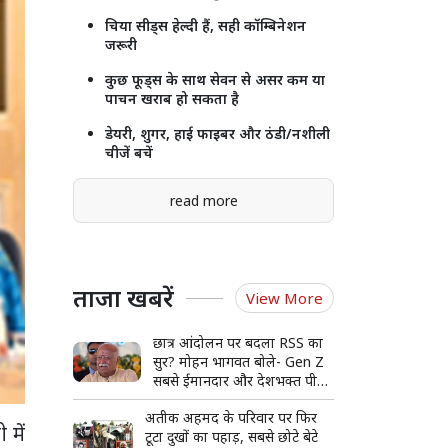
चिया सीड्स हेल्दी हैं, सही कॉम्बिनेशन
जरूरी
कुछ फूड्स के साथ सेवन से असर कम या
पाचन खराब हो सकता है
डेयरी, शुगर, हाई फाइबर और ठंडी/नशीली
चीजें बचें
read more
ताजा खबरें
View More
छात्र आंदोलन पर बदला RSS का
सुर? मोहन भागवत बोले- Gen Z
सबसे ईमानदार और देशभक्त पीढ़ी,
संवाद की कमी से हुआ आंदोलन
अतीक अहमद के परिवार पर फिर
 में
टूटा दुखों का पहाड़, सबसे छोटे बेटे