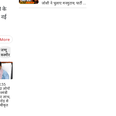
जोशी ने भुलाए मनमुटाव; पार्टी में
े के
साथ किया डांस
ो नई
 More
जम्मू
कश्मीर
 2.55
दा लोगों
मंत्री
 का लाभ,
ोड़ से
वीकृत