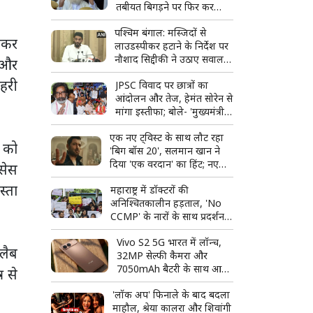
तबीयत बिगड़ने पर फिर कर
सकते हैं आवेदन
पश्चिम बंगाल: मस्जिदों से
टाकर
लाउडस्पीकर हटाने के निर्देश पर
नौशाद सिद्दीकी ने उठाए सवाल,
म और
बोले- लिखित में दें
हरी
JPSC विवाद पर छात्रों का
आंदोलन और तेज, हेमंत सोरेन से
मांगा इस्तीफा; बोले- 'मुख्यमंत्री
पद के योग्य नहीं'
एक नए ट्विस्ट के साथ लौट रहा
र को
'बिग बॉस 20', सलमान खान ने
दिया 'एक वरदान' का हिंट; नए
सेस
प्रोमो ने बढ़ाई फैंस की उत्सुकता
स्ता
महाराष्ट्र में डॉक्टरों की
अनिश्चितकालीन हड़ताल, 'No
CCMP' के नारों के साथ प्रदर्शन;
बॉम्बे हाईकोर्ट ने लिया स्वत: संज्ञान
Vivo S2 5G भारत में लॉन्च,
 लैब
32MP सेल्फी कैमरा और
7050mAh बैटरी के साथ आया
र से
नया स्मार्टफोन
'लॉक अप' फिनाले के बाद बदला
माहौल, श्रेया कालरा और शिवांगी