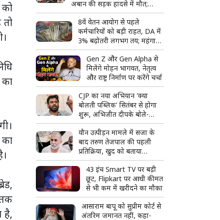
अबान की सड़क हादसे में मौत;
ी को
अपराध से सत्ता तक और फिर
ै तो
8वें वेतन आयोग से पहले
बिखरते कुनबे की पूरी कहानी
कर्मचारियों को बड़ी राहत, DA में
ी।
3% बढ़ोतरी लगभग तय; महंगाई
भत्ता 63% पहुंचने की उम्मीद
Gen Z और Gen Alpha से
निधि
मिलेंगे मोहन भागवत, नेतृत्व
और राष्ट्र निर्माण पर करेंगे चर्चा
न का
CJP का नया अभियान 'क्या
बोलती पब्लिक' सितंबर से होगा
शुरू, अभिजीत दीपके बोले-
ेगी।
जनता की आवाज सीधे सुनेंगे
यौन उत्पीड़न मामले में सजा के
म का
बाद तरुण तेजपाल की पहली
प्रतिक्रिया, खुद को बताया
ै।
राजनीतिक साजिश का शिकार
43 इंच Smart TV पर बड़ी
छूट, Flipkart पर आधी कीमत
रेड,
से भी कम में खरीदने का मौका
त तक
आसाराम बापू को सुप्रीम कोर्ट से
 है,
अंतरिम जमानत नहीं, कहा-