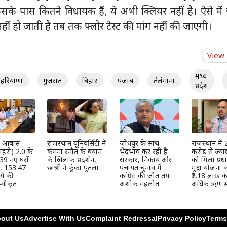
िसके पास कितने विधायक हैं, ये अभी क्लियर नहीं है। ऐसे मे
हीं हो जाती है तब तक फ्लोर टेस्ट की मांग नहीं की जाएगी।
View
मध्य
हरियाणा
गुजरात
बिहार
पंजाब
तेलंगाना
प्रदेश
्री आवास
राजस्थान यूनिवर्सिटी में
जोधपुर के साथ
राजस्थान में
हरी) 2.0 के
कंगना रनौत के बयान
भेदभाव कर रही है
करोड़ से ज्या
39 नए घरों
के खिलाफ प्रदर्शन,
सरकार, निकाय और
को मिला प्रधान
ी, 153.47
छात्रों ने फूंका पुतला
पंचायत चुनाव में
मुद्रा योजना
ये की
कांग्रेस की जीत तय:
₹2.18 लाख कर
्वीकृत
अशोक गहलोत
अधिक ऋण स्
out Us
Advertise With Us
Complaint Redressal
Privacy Policy
Terms