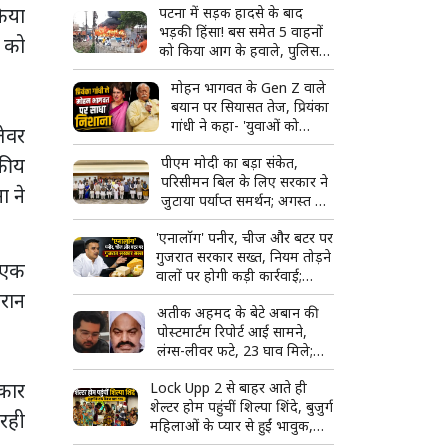
किया
पटना में सड़क हादसे के बाद
भड़की हिंसा! बस समेत 5 वाहनों
 को
को किया आग के हवाले, पुलिस
और मीडिया पर भी पथराव
मोहन भागवत के Gen Z वाले
बयान पर सियासत तेज, प्रियंका
गांधी ने कहा- 'युवाओं को
तेवर
उनके...'
दकीय
पीएम मोदी का बड़ा संकेत,
परिसीमन बिल के लिए सरकार ने
ा ने
जुटाया पर्याप्त समर्थन; अगस्त में
हो सकता है विशेष सत्र
'एनालॉग' पनीर, चीज और बटर पर
गुजरात सरकार सख्त, नियम तोड़ने
। एक
वालों पर होगी कड़ी कार्रवाई;
टास्क फोर्स बनाने का ऐलान
रान
अतीक अहमद के बेटे अबान की
पोस्टमार्टम रिपोर्ट आई सामने,
लंग्स-लीवर फटे, 23 घाव मिले;
शव देखकर रो पड़ा भाई अहजम
कार
Lock Upp 2 से बाहर आते ही
शेल्टर होम पहुंचीं शिल्पा शिंदे, बुजुर्ग
 रही
महिलाओं के प्यार से हुईं भावुक,
बोलीं- 'ऐसा लग रहा है जैसे मैं ही