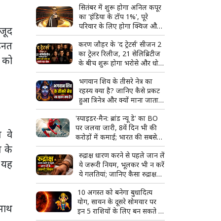
सितंबर में शुरू होगा अनिल कपूर
जीत गई'
का 'इंडिया के टॉप 1%', पूरे
परिवार के लिए होगा क्विज और
जूद
मस्ती का शानदार कॉम्बो
ेहनत
करण जौहर के 'द ट्रेटर्स' सीजन 2
का ट्रेलर रिलीज, 21 सेलिब्रिटीज
द को
के बीच शुरू होगा भरोसे और धोखे
का सबसे बड़ा खेल
भगवान शिव के तीसरे नेत्र का
रहस्य क्या है? जानिए कैसे प्रकट
हुआ त्रिनेत्र और क्यों माना जाता है
दिव्य शक्ति का प्रतीक
'स्पाइडर-मैन: ब्रांड न्यू डे' का BO
पर जलवा जारी, 8वें दिन भी की
 वे
करोड़ों में कमाई; भारत की सबसे
बड़ी हॉलीवुड फिल्म बनने से इतनी
ष के
रुद्राक्ष धारण करने से पहले जान लें
दूर
। यह
ये जरूरी नियम, भूलकर भी न करें
ये गलतियां; जानिए कैसा रुद्राक्ष
माना जाता है शुभ
10 अगस्त को बनेगा बुधादित्य
योग, सावन के दूसरे सोमवार पर
 साथ
इन 5 राशियों के लिए बन सकते हैं
तरक्की और सफलता के योग