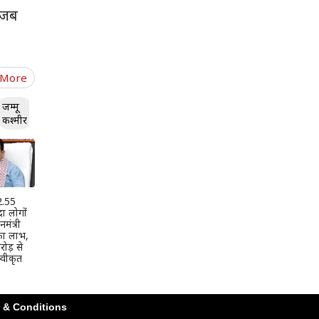
ं जब
 More
जम्मू
कश्मीर
 2.55
दा लोगों
मंत्री
 का लाभ,
ोड़ से
वीकृत
 & Conditions