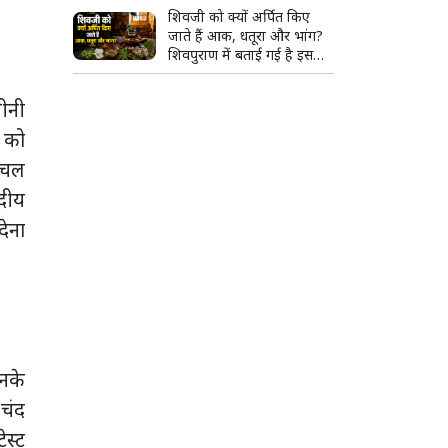
शिवजी को क्यों अर्पित किए
जाते हैं आक, धतूरा और भांग?
शिवपुराण में बताई गई है इसकी
खास वजह
चीनी
ं को
म चल
सदीय
देना
नके
 चंद
ेस्ट