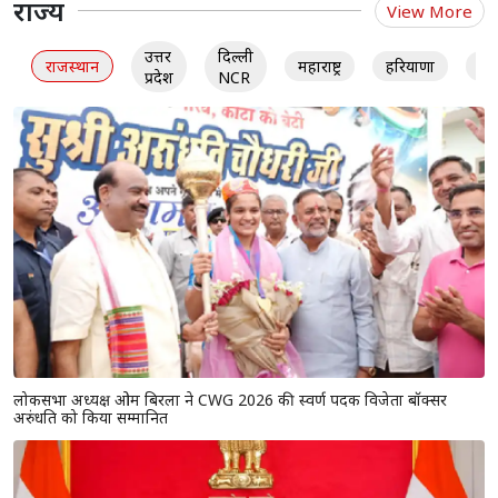
राज्य
View More
उत्तर
दिल्ली
राजस्थान
महाराष्ट्र
हरियाणा
गु
प्रदेश
NCR
लोकसभा अध्यक्ष ओम बिरला ने CWG 2026 की स्वर्ण पदक विजेता बॉक्सर
अरुंधति को किया सम्मानित