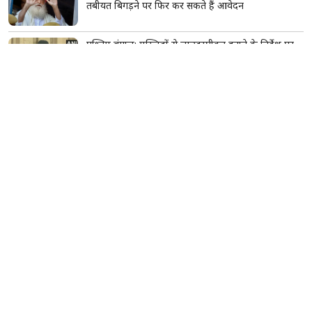
तबीयत बिगड़ने पर फिर कर सकते हैं आवेदन
पश्चिम बंगाल: मस्जिदों से लाउडस्पीकर हटाने के निर्देश पर
नौशाद सिद्दीकी ने उठाए सवाल, बोले- लिखित में दें
JPSC विवाद पर छात्रों का आंदोलन और तेज, हेमंत सोरेन से
मांगा इस्तीफा; बोले- 'मुख्यमंत्री पद के योग्य नहीं'
एक नए ट्विस्ट के साथ लौट रहा 'बिग बॉस 20', सलमान
खान ने दिया 'एक वरदान' का हिंट; नए प्रोमो ने बढ़ाई फैंस की
उत्सुकता
महाराष्ट्र में डॉक्टरों की अनिश्चितकालीन हड़ताल, 'No
CCMP' के नारों के साथ प्रदर्शन; बॉम्बे हाईकोर्ट ने लिया स्वत:
संज्ञान
Vivo S2 5G भारत में लॉन्च, 32MP सेल्फी कैमरा और
7050mAh बैटरी के साथ आया नया स्मार्टफोन
'लॉक अप' फिनाले के बाद बदला माहौल, श्रेया कालरा और