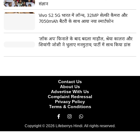
ताजा खबरें
View More
छात्र आंदोलन पर बदला RSS का सुर? मोहन भागवत बोले-
Gen Z सबसे ईमानदार और देशभक्त पीढ़ी, संवाद की कमी
से हुआ आंदोलन
अतीक अहमद के परिवार पर फिर टूटा दुखों का पहाड़, सबसे
छोटे बेटे अबान की सड़क हादसे में मौत; अपराध से सत्ता तक
और फिर बिखरते कुनबे की पूरी कहानी
8वें वेतन आयोग से पहले कर्मचारियों को बड़ी राहत, DA में
3% बढ़ोतरी लगभग तय; महंगाई भत्ता 63% पहुंचने की
उम्मीद
Gen Z और Gen Alpha से मिलेंगे मोहन भागवत, नेतृत्व
और राष्ट्र निर्माण पर करेंगे चर्चा
CJP का नया अभियान 'क्या बोलती पब्लिक' सितंबर से होगा
शुरू, अभिजीत दीपके बोले- जनता की आवाज सीधे सुनेंगे
यौन उत्पीड़न मामले में सजा के बाद तरुण तेजपाल की पहली
प्रतिक्रिया, खुद को बताया राजनीतिक साजिश का शिकार