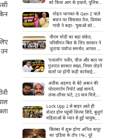
को किया आग के हवाले, पुलिस
िसी
और मीडिया पर भी पथराव
ेकिन
मोहन भागवत के Gen Z वाले
बयान पर सियासत तेज, प्रियंका
गांधी ने कहा- 'युवाओं को
उनके...'
पीएम मोदी का बड़ा संकेत,
लिए
परिसीमन बिल के लिए सरकार ने
जुटाया पर्याप्त समर्थन; अगस्त में
ं उन
हो सकता है विशेष सत्र
'एनालॉग' पनीर, चीज और बटर पर
गुजरात सरकार सख्त, नियम तोड़ने
वालों पर होगी कड़ी कार्रवाई;
टास्क फोर्स बनाने का ऐलान
अतीक अहमद के बेटे अबान की
पोस्टमार्टम रिपोर्ट आई सामने,
होनी
लंग्स-लीवर फटे, 23 घाव मिले;
्याल
शव देखकर रो पड़ा भाई अहजम
Lock Upp 2 से बाहर आते ही
्ता
शेल्टर होम पहुंचीं शिल्पा शिंदे, बुजुर्ग
महिलाओं के प्यार से हुईं भावुक,
बोलीं- 'ऐसा लग रहा है जैसे मैं ही
सितंबर में शुरू होगा अनिल कपूर
जीत गई'
का 'इंडिया के टॉप 1%', पूरे