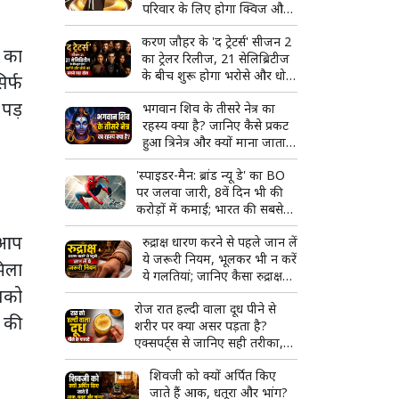
परिवार के लिए होगा क्विज और
मस्ती का शानदार कॉम्बो
करण जौहर के 'द ट्रेटर्स' सीजन 2
े का
का ट्रेलर रिलीज, 21 सेलिब्रिटीज
के बीच शुरू होगा भरोसे और धोखे
िर्फ
का सबसे बड़ा खेल
 पड़
भगवान शिव के तीसरे नेत्र का
रहस्य क्या है? जानिए कैसे प्रकट
हुआ त्रिनेत्र और क्यों माना जाता है
दिव्य शक्ति का प्रतीक
'स्पाइडर-मैन: ब्रांड न्यू डे' का BO
पर जलवा जारी, 8वें दिन भी की
करोड़ों में कमाई; भारत की सबसे
बड़ी हॉलीवुड फिल्म बनने से इतनी
ि आप
रुद्राक्ष धारण करने से पहले जान लें
दूर
ये जरूरी नियम, भूलकर भी न करें
मिला
ये गलतियां; जानिए कैसा रुद्राक्ष
पको
माना जाता है शुभ
रोज रात हल्दी वाला दूध पीने से
े की
शरीर पर क्या असर पड़ता है?
एक्सपर्ट्स से जानिए सही तरीका,
फायदे और किन लोगों को करना
शिवजी को क्यों अर्पित किए
चाहिए परहेज
जाते हैं आक, धतूरा और भांग?