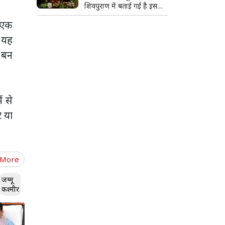
शिवपुराण में बताई गई है इसकी
खास वजह
र एक
ो यह
ण बन
ं से
र या
 More
जम्मू
कश्मीर