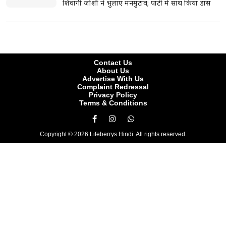
शुरू, अभिजीत दीपके बोले- जनता की आवाज सीधे सुनेंगे
यौन उत्पीड़न मामले में सजा के बाद तरुण तेजपाल की पहली
प्रतिक्रिया, खुद को बताया राजनीतिक साजिश का शिकार
43 इंच Smart TV पर बड़ी छूट, Flipkart पर आधी कीमत
से भी कम में खरीदने का मौका
आसाराम बापू को सुप्रीम कोर्ट से अंतरिम जमानत नहीं, कहा-
तबीयत बिगड़ने पर फिर कर सकते हैं आवेदन
पश्चिम बंगाल: मस्जिदों से लाउडस्पीकर हटाने के निर्देश पर
नौशाद सिद्दीकी ने उठाए सवाल, बोले- लिखित में दें
Lock Upp 2 की ट्रॉफी जीतकर भावुक हुईं श्रेया कालरा,
बोलीं- कंटेंट क्रिएटर होने की वजह से मुझे कम समझा गया
14वें दिन धीमी पड़ी 'जन नायकन' की रफ्तार, बुधवार को दर्ज