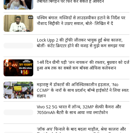
ताजा खबरें
View More
तरुण तेजपाल को हाईकोर्ट से बड़ा झटका, दुष्कर्म मामले में
दोषी ठहराया; ट्रायल कोर्ट का फैसला पलटा
अतीक अहमद के परिवार पर फिर टूटा दुखों का पहाड़, सबसे
छोटे बेटे अबान की सड़क हादसे में मौत; अपराध से सत्ता तक
और फिर बिखरते कुनबे की पूरी कहानी
8वें वेतन आयोग से पहले कर्मचारियों को बड़ी राहत, DA में
3% बढ़ोतरी लगभग तय; महंगाई भत्ता 63% पहुंचने की
उम्मीद
Gen Z और Gen Alpha से मिलेंगे मोहन भागवत, नेतृत्व
और राष्ट्र निर्माण पर करेंगे चर्चा
CJP का नया अभियान 'क्या बोलती पब्लिक' सितंबर से होगा