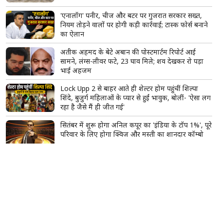
'एनालॉग' पनीर, चीज और बटर पर गुजरात सरकार सख्त,
नियम तोड़ने वालों पर होगी कड़ी कार्रवाई; टास्क फोर्स बनाने
का ऐलान
अतीक अहमद के बेटे अबान की पोस्टमार्टम रिपोर्ट आई
सामने, लंग्स-लीवर फटे, 23 घाव मिले; शव देखकर रो पड़ा
भाई अहजम
Lock Upp 2 से बाहर आते ही शेल्टर होम पहुंचीं शिल्पा
शिंदे, बुजुर्ग महिलाओं के प्यार से हुईं भावुक, बोलीं- 'ऐसा लग
रहा है जैसे मैं ही जीत गई'
सितंबर में शुरू होगा अनिल कपूर का 'इंडिया के टॉप 1%', पूरे
परिवार के लिए होगा क्विज और मस्ती का शानदार कॉम्बो
करण जौहर के 'द ट्रेटर्स' सीजन 2 का ट्रेलर रिलीज, 21
सेलिब्रिटीज के बीच शुरू होगा भरोसे और धोखे का सबसे बड़ा
खेल
भगवान शिव के तीसरे नेत्र का रहस्य क्या है? जानिए कैसे
प्रकट हुआ त्रिनेत्र और क्यों माना जाता है दिव्य शक्ति का
प्रतीक