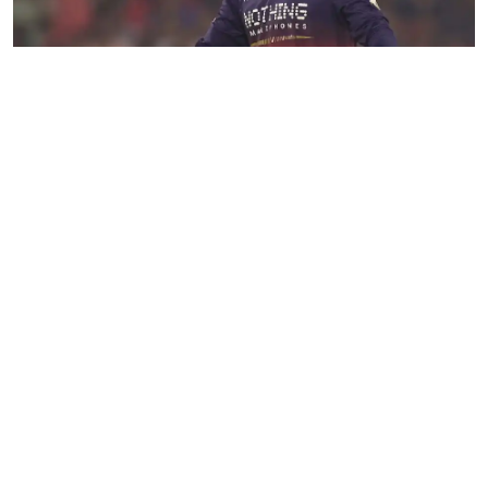
चौका लगाकर भी आउट हो गए साई सुदर्शन, RCB vs GT मैच में दिखा
IPL का सबसे अनोखा विकेट