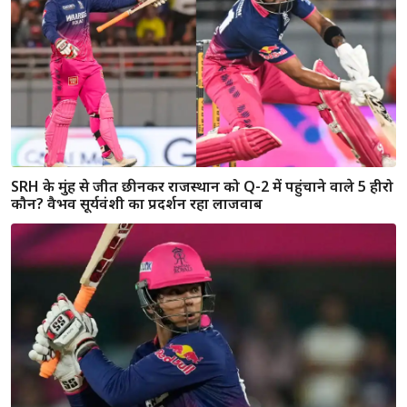
वैभव सूर्यवंशी ने रचा नया इतिहास, एक IPL सीजन में सर्वाधिक रन
बनाने वाले दिग्गज बल्लेबाजों की सूची में बनाई जगह
क्वालीफायर-2 में गुजरात के खिलाफ क्यों नहीं चली राजस्थान की
रणनीति? कप्तान रियान पराग ने किया खुलासा