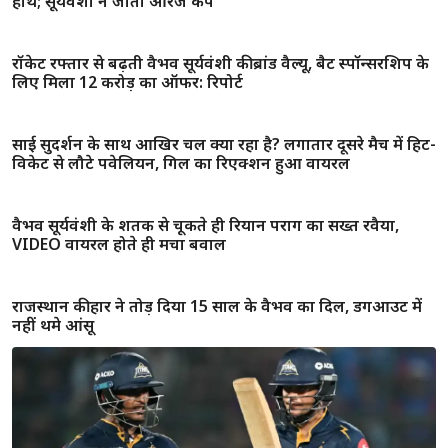
वैभव सूर्यवंशी बने IPL 2026 के सबसे बड़े स्टार, ऑरेंज कैप समेत कई
बड़े अवॉर्ड्स पर किया कब्जा
खिताब जीतते ही RCB पर बरसे करोड़ों, गुजरात भी नहीं रही खाली