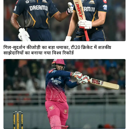
हाथ; सूर्यवंशी ने जीती ऑरेंज कैप
रॉकेट रफ्तार से बढ़ती वैभव सूर्यवंशी की ब्रांड वैल्यू, बैट स्पॉन्सरशिप के
लिए मिला 12 करोड़ का ऑफर: रिपोर्ट