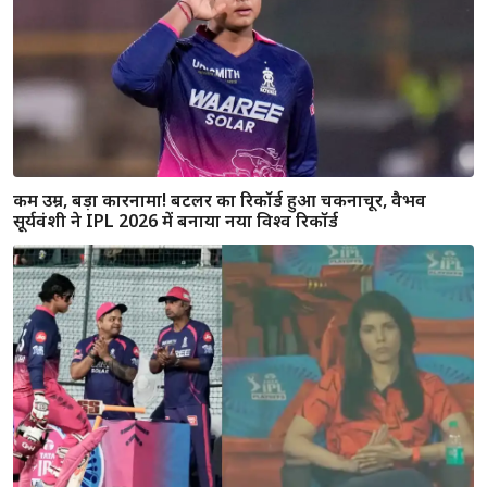
वैभव सूर्यवंशी के शतक से चूकते ही रियान पराग का सख्त रवैया,
VIDEO वायरल होते ही मचा बवाल
राजस्थान की हार ने तोड़ दिया 15 साल के वैभव का दिल, डगआउट में
नहीं थमे आंसू