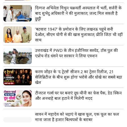
मोहन भागवत के Gen Z वाले बयान पर सियासत तेज,
प्रियंका गांधी ने कहा- 'युवाओं को उनके...'
बेंगलुरु के पास बड़ा सड़क हादसा, केरल रोडवेज की बस
पलटी; ड्राइवर-कंडक्टर की मौत, 20 यात्री घायल
अविका गौर को हुआ डेंगू, अस्पताल में भर्ती; पति मिलिंद ने
दिया हेल्थ अपडेट, फैंस से बोले- ‘दुआ कीजिए’
दिग्गज अभिनेता मिथुन चक्रवर्ती अस्पताल में भर्ती, सर्जरी के
बाद शुभेंदु अधिकारी ने की मुलाकात; जल्द मिल सकती है
छुट्टी
'बटवारा 1947' के प्रमोशन के लिए लखनऊ पहुंचे सनी
देओल, सीएम योगी से की खास मुलाकात; प्रीति जिंटा भी रहीं
साथ
उत्तराखंड में PWD के तीन इंजीनियर सस्पेंड, टोंस पुल की
एप्रोच रोड धंसने पर सरकार ने लिया एक्शन