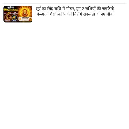
करण जौहर के 'द ट्रेटर्स' सीजन 2 का ट्रेलर रिलीज, 21
सेलिब्रिटीज के बीच शुरू होगा भरोसे और धोखे का सबसे बड़ा
खेल
टीनएज गर्ल्स घर पर बनाएं दूध-चीनी का फेस पैक, डेड स्किन
और अनचाहे बाल हटाने में मिलेगी मदद
सावन में महादेव को चढ़ाएं ये खास फूल, एक फूल का फल
माना जाता है हजार बिल्वपत्रों के बराबर
सूर्य का सिंह राशि में गोचर, इन 2 राशियों की चमकेगी
किस्मत; शिक्षा-करियर में मिलेंगे सफलता के नए मौके
प्रेमिका के पति को रास्ते से हटाने फ्लाइट से आया आरोपी,
हत्या के बाद कोसी नदी में फेंका शव, 3 गिरफ्तार
बेगूसराय में टूटी टांग पर प्लास्टर की जगह बांधा गत्ते का
टुकड़ा, वीडियो वायरल होते ही मचा हड़कंप; जांच के आदेश