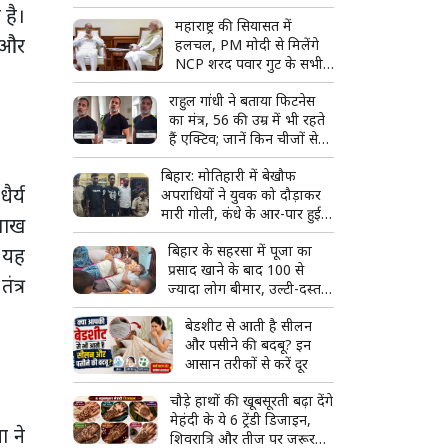
निर्देश पर उठाए सवाल
 है।
महाराष्ट्र की सियासत में
 और
हलचल, PM मोदी से मिलेंगे
NCP शरद पवार गुट के सभी
8 सांसद
राहुल गांधी ने बताया फिटनेस
का मंत्र, 56 की उम्र में भी रहते
हैं एक्टिव; जानें किन चीजों से
बनाई दूरी
बिहार: मोतिहारी में बेखौफ
ैर्य
अपराधियों ने युवक को दौड़ाकर
मारी गोली, कंधे के आर-पार हुई
लाख
गोली; 3 आरोपी गिरफ्तार
बिहार के सहरसा में पूजा का
। यह
प्रसाद खाने के बाद 100 से
ंत्र
ज्यादा लोग बीमार, उल्टी-दस्त
से मचा हड़कंप
बेडशीट से आती है सीलन
और पसीने की बदबू? इन
आसान तरीकों से करें दूर
चौड़े हाथों की खूबसूरती बढ़ा देंगे
मेहंदी के ये 6 ट्रेंडी डिजाइन,
ा ने
शिवरात्रि और तीज पर जरूर