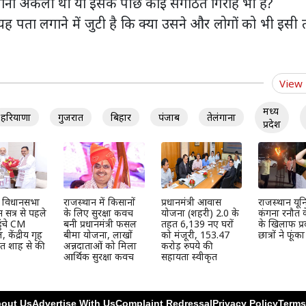
ोना अकेली थी या इसके पीछे कोई संगठित गिरोह भी है?
ह पता लगाने में जुटी है कि क्या उसने और लोगों को भी इसी
View
मध्य
हरियाणा
गुजरात
बिहार
पंजाब
तेलंगाना
प्रदेश
न विधानसभा
राजस्थान में किसानों
प्रधानमंत्री आवास
राजस्थान यूनिव
 सत्र से पहले
के लिए सुरक्षा कवच
योजना (शहरी) 2.0 के
कंगना रनौत 
ुंचे CM
बनी प्रधानमंत्री फसल
तहत 6,139 नए घरों
के खिलाफ प्र
केंद्रीय गृह
बीमा योजना, लाखों
को मंजूरी, 153.47
छात्रों ने फूंक
मित शाह से की
अन्नदाताओं को मिला
करोड़ रुपये की
आर्थिक सुरक्षा कवच
सहायता स्वीकृत
out Us
Advertise With Us
Complaint Redressal
Privacy Policy
Terms