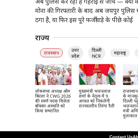
अब पुलिस कर रही है गहराई से जांच — क्या म
मोना की गिरफ्तारी के बाद अब जयपुर पुलिस य
ठगा है, या फिर इस पूरे फर्जीवाड़े के पीछे कोई
राज्य
उत्तर
दिल्ली
राजस्थान
महाराष्ट्र
प्रदेश
NCR
लोकसभा अध्यक्ष ओम
मुख्यमंत्री भजनलाल
राजस्था
बिरला ने CWG 2026
शर्मा के नेतृत्व में 9
के मानसून
की स्वर्ण पदक विजेता
अगस्त को निकलेगी
दिल्ली पह
बॉक्सर अरुंधति को
राज्यस्तरीय तिरंगा रैली
भजनलाल, 
किया सम्मानित
मंत्री अ
मुलाकात
Contact Us
Ab