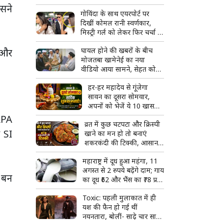
आजमाएं
उसने
गोविंदा के साथ एयरपोर्ट पर
दिखीं कोमल रानी स्वर्णकार,
मिस्ट्री गर्ल को लेकर फिर चर्चा में
आया एक्टर का नाम
घायल होने की खबरों के बीच
त और
मोजतबा खामेनेई का नया
वीडियो आया सामने, सेहत को
लेकर क्या है अपडेट?
हर-हर महादेव से गूंजेगा
सावन का दूसरा सोमवार,
अपनों को भेजें ये 10 खास
शायरी
RPA
व्रत में कुछ चटपटा और क्रिस्पी
ी SI
खाने का मन हो तो बनाएं
शकरकंदी की टिक्की, आसान है
रेसिपी
महाराष्ट्र में दूध हुआ महंगा, 11
अगस्त से 2 रुपये बढ़ेंगे दाम; गाय
 बन
का दूध ₹62 और भैंस का ₹78 प्रति
लीटर
Toxic: पहली मुलाकात में ही
यश की फैन हो गई थीं
नयनतारा, बोलीं- साढ़े चार साल