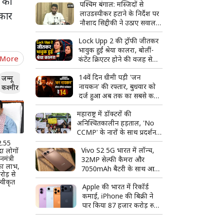
 की
पश्चिम बंगाल: मस्जिदों से
लाउडस्पीकर हटाने के निर्देश पर
रकार
नौशाद सिद्दीकी ने उठाए सवाल,
बोले- लिखित में दें
Lock Upp 2 की ट्रॉफी जीतकर
भावुक हुईं श्रेया कालरा, बोलीं-
 More
कंटेंट क्रिएटर होने की वजह से
मुझे कम समझा गया
14वें दिन धीमी पड़ी 'जन
जम्मू
नायकन' की रफ्तार, बुधवार को
कश्मीर
दर्ज हुआ अब तक का सबसे कम
बॉक्स ऑफिस कलेक्शन
महाराष्ट्र में डॉक्टरों की
अनिश्चितकालीन हड़ताल, 'No
CCMP' के नारों के साथ प्रदर्शन;
बॉम्बे हाईकोर्ट ने लिया स्वत: संज्ञान
 2.55
Vivo S2 5G भारत में लॉन्च,
दा लोगों
मंत्री
32MP सेल्फी कैमरा और
 का लाभ,
7050mAh बैटरी के साथ आया
ोड़ से
नया स्मार्टफोन
वीकृत
Apple की भारत में रिकॉर्ड
कमाई, iPhone की बिक्री ने
पार किया 87 हजार करोड़ रुपये
का आंकड़ा