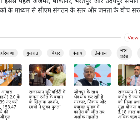
ंगे। इससे पहले अजमेर, बीकानेर, भरतपुर और उदयपुर संभाग
 बैठकों के माध्यम से सीएम संगठन के स्तर और जनता के बीच स
View
मध्य
हरियाणा
गुजरात
बिहार
पंजाब
तेलंगाना
प्रदेश
्री आवास
राजस्थान यूनिवर्सिटी में
जोधपुर के साथ
राजस्थान में
हरी) 2.0 के
कंगना रनौत के बयान
भेदभाव कर रही है
करोड़ से ज्या
39 नए घरों
के खिलाफ प्रदर्शन,
सरकार, निकाय और
को मिला प्रधान
ी, 153.47
छात्रों ने फूंका पुतला
पंचायत चुनाव में
मुद्रा योजना
ये की
कांग्रेस की जीत तय:
₹2.18 लाख कर
्वीकृत
अशोक गहलोत
अधिक ऋण स्