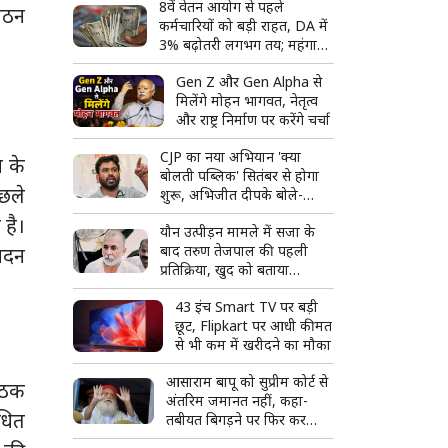
8वें वेतन आयोग से पहले
बिखरते कुनबे की पूरी कहानी
ंगठन
कर्मचारियों को बड़ी राहत, DA में
3% बढ़ोतरी लगभग तय; महंगाई
भत्ता 63% पहुंचने की उम्मीद
Gen Z और Gen Alpha से
मिलेंगे मोहन भागवत, नेतृत्व
और राष्ट्र निर्माण पर करेंगे चर्चा
CJP का नया अभियान 'क्या
न के
बोलती पब्लिक' सितंबर से होगा
िछले
शुरू, अभिजीत दीपके बोले-
जनता की आवाज सीधे सुनेंगे
 है।
यौन उत्पीड़न मामले में सजा के
बाद तरुण तेजपाल की पहली
 मदन
प्रतिक्रिया, खुद को बताया
राजनीतिक साजिश का शिकार
43 इंच Smart TV पर बड़ी
छूट, Flipkart पर आधी कीमत
से भी कम में खरीदने का मौका
आसाराम बापू को सुप्रीम कोर्ट से
ैठक
अंतरिम जमानत नहीं, कहा-
धित
तबीयत बिगड़ने पर फिर कर
सकते हैं आवेदन