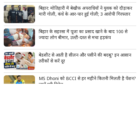
बिहार: मोतिहारी में बेखौफ अपराधियों ने युवक को दौड़ाकर
मारी गोली, कंधे के आर-पार हुई गोली; 3 आरोपी गिरफ्तार
बिहार के सहरसा में पूजा का प्रसाद खाने के बाद 100 से
ज्यादा लोग बीमार, उल्टी-दस्त से मचा हड़कंप
बेडशीट से आती है सीलन और पसीने की बदबू? इन आसान
तरीकों से करें दूर
MS Dhoni को BCCI से हर महीने कितनी मिलती है पेंशन?
जानें पूरी डिटेल
गोविंदा के साथ एयरपोर्ट पर दिखीं कोमल रानी स्वर्णकार,
मिस्ट्री गर्ल को लेकर फिर चर्चा में आया एक्टर का नाम
घायल होने की खबरों के बीच मोजतबा खामेनेई का नया
वीडियो आया सामने, सेहत को लेकर क्या है अपडेट?