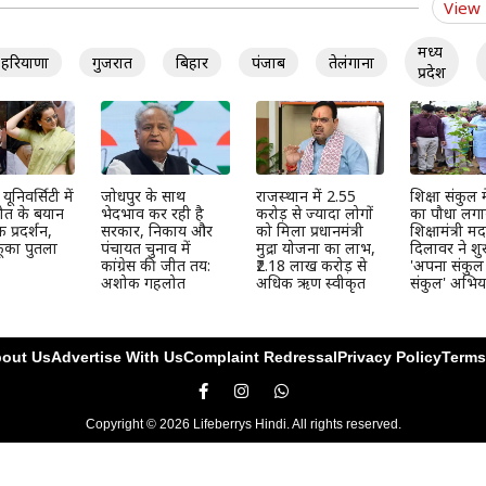
View
मध्य
हरियाणा
गुजरात
बिहार
पंजाब
तेलंगाना
प्रदेश
ूनिवर्सिटी में
जोधपुर के साथ
राजस्थान में 2.55
शिक्षा संकुल म
ौत के बयान
भेदभाव कर रही है
करोड़ से ज्यादा लोगों
का पौधा लग
प्रदर्शन,
सरकार, निकाय और
को मिला प्रधानमंत्री
शिक्षामंत्री म
 फूंका पुतला
पंचायत चुनाव में
मुद्रा योजना का लाभ,
दिलावर ने शु
कांग्रेस की जीत तय:
₹2.18 लाख करोड़ से
'अपना संकुल
अशोक गहलोत
अधिक ऋण स्वीकृत
संकुल' अभिय
out Us
Advertise With Us
Complaint Redressal
Privacy Policy
Terms
Copyright © 2026 Lifeberrys Hindi. All rights reserved.