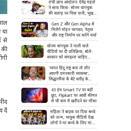
रांची छात्र आंदोलन: देवेंद्र महतो
ने साफ किया- सोनम वांगचुक
की सलाह पर पिया पानी, भूख
हड़ताल जारी
खभाल
Gen Z और Gen Alpha से
मिलेंगे मोहन भागवत, नेतृत्व
ण या
और राष्ट्र निर्माण पर करेंगे चर्चा
ई से
सोनम वांगचुक ने गाली वाले
ं की
वीडियो पर दी प्रतिक्रिया, बोले-
योगी
सरकार को समझना चाहिए
युवाओं में इतना गुस्सा क्यों है
'भारत हिंदू राष्ट्र बना तो लौट
आएगी दमनकारी व्यवस्था',
सिद्धारमैया के बेटे यतींद्र के
बयान से बढ़ा विवाद
43 इंच Smart TV पर बड़ी
छूट, Flipkart पर आधी कीमत
्मीद
से भी कम में खरीदने का मौका
 दें
महिला ने बाइक पर दिया बच्चे
को जन्म, भावुक वीडियो देख
लोगों ने मां-बच्चे के लिए मांगी
दुआ