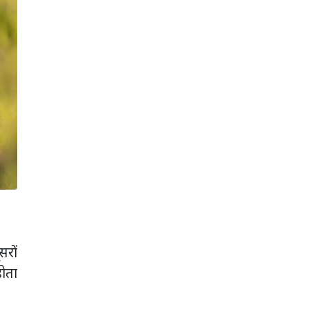
सरों
ोता