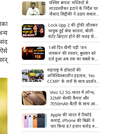
पश्चिम बंगाल: मस्जिदों से
लाउडस्पीकर हटाने के निर्देश पर
नौशाद सिद्दीकी ने उठाए सवाल,
बोले- लिखित में दें
मिका
Lock Upp 2 की ट्रॉफी जीतकर
भावुक हुईं श्रेया कालरा, बोलीं-
अन्य
कंटेंट क्रिएटर होने की वजह से
पसंद
मुझे कम समझा गया
14वें दिन धीमी पड़ी 'जन
 ऎसे
नायकन' की रफ्तार, बुधवार को
वरन्
दर्ज हुआ अब तक का सबसे कम
बॉक्स ऑफिस कलेक्शन
महाराष्ट्र में डॉक्टरों की
अनिश्चितकालीन हड़ताल, 'No
CCMP' के नारों के साथ प्रदर्शन;
बॉम्बे हाईकोर्ट ने लिया स्वत: संज्ञान
Vivo S2 5G भारत में लॉन्च,
32MP सेल्फी कैमरा और
7050mAh बैटरी के साथ आया
नया स्मार्टफोन
Apple की भारत में रिकॉर्ड
कमाई, iPhone की बिक्री ने
पार किया 87 हजार करोड़ रुपये
का आंकड़ा