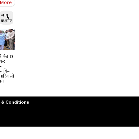
 More
जम्मू
कश्मीर
ें बेलपत्र
ाकर
दन
रू किया
 हरियालो
ान
 & Conditions