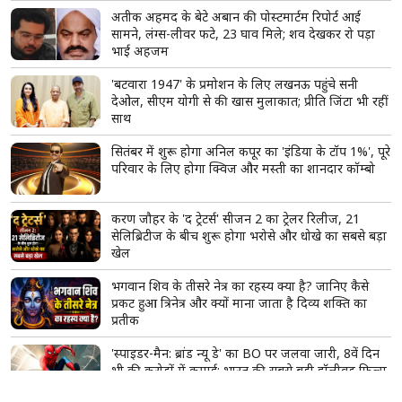
अतीक अहमद के बेटे अबान की पोस्टमार्टम रिपोर्ट आई
सामने, लंग्स-लीवर फटे, 23 घाव मिले; शव देखकर रो पड़ा
भाई अहजम
'बटवारा 1947' के प्रमोशन के लिए लखनऊ पहुंचे सनी
देओल, सीएम योगी से की खास मुलाकात; प्रीति जिंटा भी रहीं
साथ
सितंबर में शुरू होगा अनिल कपूर का 'इंडिया के टॉप 1%', पूरे
परिवार के लिए होगा क्विज और मस्ती का शानदार कॉम्बो
करण जौहर के 'द ट्रेटर्स' सीजन 2 का ट्रेलर रिलीज, 21
सेलिब्रिटीज के बीच शुरू होगा भरोसे और धोखे का सबसे बड़ा
खेल
भगवान शिव के तीसरे नेत्र का रहस्य क्या है? जानिए कैसे
प्रकट हुआ त्रिनेत्र और क्यों माना जाता है दिव्य शक्ति का
प्रतीक
'स्पाइडर-मैन: ब्रांड न्यू डे' का BO पर जलवा जारी, 8वें दिन
भी की करोड़ों में कमाई; भारत की सबसे बड़ी हॉलीवुड फिल्म
बनने से इतनी दूर