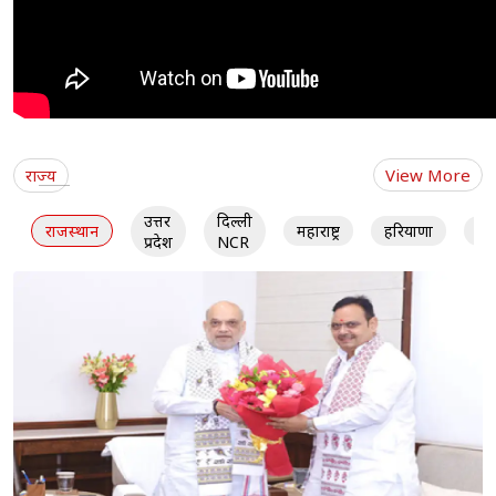
राज्य
View More
उत्तर
दिल्ली
राजस्थान
महाराष्ट्र
हरियाणा
गु
प्रदेश
NCR