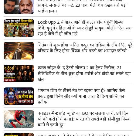
सामने, लंग्स-लीवर फटे, 23 घाव मिले; शव देखकर रो पड़ा
भाई अहजम
Lock Upp 2 से बाहर आते ही शेल्टर होम पहुंचीं शिल्पा
शिंदे, बुजुर्ग महिलाओं के प्यार से हुईं भावुक, बोलीं- 'ऐसा लग
रहा है जैसे मैं ही जीत गई'
सितंबर में शुरू होगा अनिल कपूर का 'इंडिया के टॉप 1%', पूरे
परिवार के लिए होगा क्विज और मस्ती का शानदार कॉम्बो
करण जौहर के 'द ट्रेटर्स' सीजन 2 का ट्रेलर रिलीज, 21
सेलिब्रिटीज के बीच शुरू होगा भरोसे और धोखे का सबसे बड़ा
खेल
भगवान शिव के तीसरे नेत्र का रहस्य क्या है? जानिए कैसे
प्रकट हुआ त्रिनेत्र और क्यों माना जाता है दिव्य शक्ति का
प्रतीक
'स्पाइडर-मैन: ब्रांड न्यू डे' का BO पर जलवा जारी, 8वें दिन
भी की करोड़ों में कमाई; भारत की सबसे बड़ी हॉलीवुड फिल्म
बनने से इतनी दूर
रुद्राक्ष धारण करने से पहले जान लें ये जरूरी नियम, भूलकर