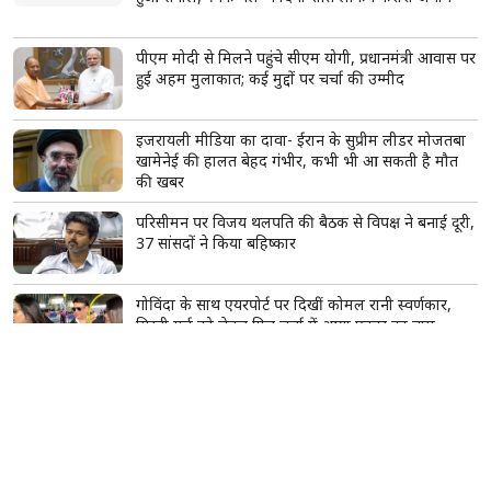
पीएम मोदी से मिलने पहुंचे सीएम योगी, प्रधानमंत्री आवास पर
हुई अहम मुलाकात; कई मुद्दों पर चर्चा की उम्मीद
इजरायली मीडिया का दावा- ईरान के सुप्रीम लीडर मोजतबा
खामेनेई की हालत बेहद गंभीर, कभी भी आ सकती है मौत
की खबर
परिसीमन पर विजय थलपति की बैठक से विपक्ष ने बनाई दूरी,
37 सांसदों ने किया बहिष्कार
गोविंदा के साथ एयरपोर्ट पर दिखीं कोमल रानी स्वर्णकार,
मिस्ट्री गर्ल को लेकर फिर चर्चा में आया एक्टर का नाम
सिद्धिविनायक मंदिर के कथित दान घोटाले की होगी जांच,
CM फडणवीस ने दिए जांच के आदेश
सावन में महादेव को चढ़ाएं ये खास फूल, एक फूल का फल
माना जाता है हजार बिल्वपत्रों के बराबर