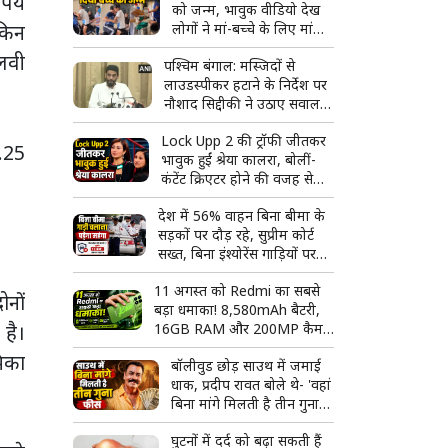
पये
को जन्म, भावुक वीडियो देख
किन
लोगों ने मां-बच्चे के लिए मांगी
दुआ
लवी
पश्चिम बंगाल: मस्जिदों से
लाउडस्पीकर हटाने के निर्देश पर
नौशाद सिद्दीकी ने उठाए सवाल,
बोले- लिखित में दें
Lock Upp 2 की ट्रॉफी जीतकर
1.25
भावुक हुईं श्रेया कालरा, बोलीं-
कंटेंट क्रिएटर होने की वजह से
मुझे कम समझा गया
देश में 56% वाहन बिना बीमा के
सड़कों पर दौड़ रहे, सुप्रीम कोर्ट
सख्त, बिना इंश्योरेंस गाड़ियों पर
कार्रवाई तेज करने के निर्देश
11 अगस्त को Redmi का सबसे
ोनों
बड़ा धमाका! 8,580mAh बैटरी,
 है।
16GB RAM और 200MP कैमरे
वाला फ्लैगशिप फोन होगा लॉन्च
िका
बॉलीवुड छोड़ साउथ में जमाई
धाक, प्रदीप रावत बोले थे- 'वहां
बिना मांगे मिलती है तीन गुना
फीस'
घुटनों में दर्द को बढ़ा सकती हैं