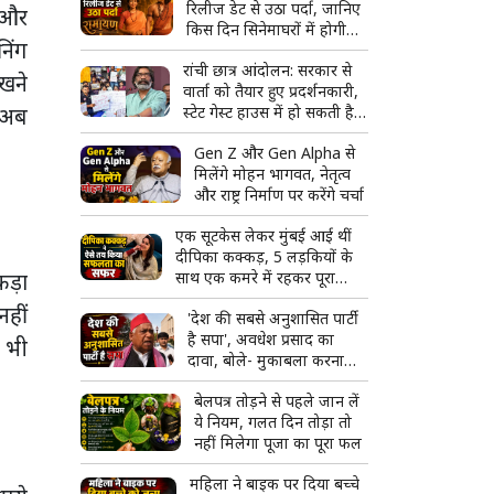
रिलीज डेट से उठा पर्दा, जानिए
 और
किस दिन सिनेमाघरों में होगी
निंग
भव्य एंट्री
रांची छात्र आंदोलन: सरकार से
ेखने
वार्ता को तैयार हुए प्रदर्शनकारी,
ा अब
स्टेट गेस्ट हाउस में हो सकती है
अहम बैठक
Gen Z और Gen Alpha से
मिलेंगे मोहन भागवत, नेतृत्व
और राष्ट्र निर्माण पर करेंगे चर्चा
एक सूटकेस लेकर मुंबई आई थीं
दीपिका कक्कड़, 5 लड़कियों के
कड़ा
साथ एक कमरे में रहकर पूरा
किया एक्ट्रेस बनने का सपना
नहीं
'देश की सबसे अनुशासित पार्टी
है सपा', अवधेश प्रसाद का
र भी
दावा, बोले- मुकाबला करना
आसान नहीं
बेलपत्र तोड़ने से पहले जान लें
ये नियम, गलत दिन तोड़ा तो
नहीं मिलेगा पूजा का पूरा फल
महिला ने बाइक पर दिया बच्चे