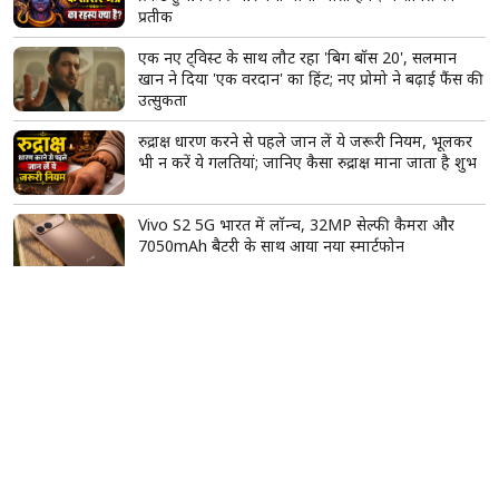
रहा है जैसे मैं ही जीत गई'
19 साल पहले लिया गया लोन अब बना बड़ी मुसीबत, 16.61
करोड़ रुपये बकाया; राजपाल यादव की पैतृक संपत्ति की होगी
नीलामी
सिनेमाघरों के बाद अब OTT पर दस्तक दे रही इम्तियाज
अली की 'मैं वापस आऊंगा', जानिए कब और कहां देख पाएंगे
फिल्म
भगवान शिव के तीसरे नेत्र का रहस्य क्या है? जानिए कैसे
प्रकट हुआ त्रिनेत्र और क्यों माना जाता है दिव्य शक्ति का
प्रतीक
एक नए ट्विस्ट के साथ लौट रहा 'बिग बॉस 20', सलमान
खान ने दिया 'एक वरदान' का हिंट; नए प्रोमो ने बढ़ाई फैंस की
उत्सुकता
रुद्राक्ष धारण करने से पहले जान लें ये जरूरी नियम, भूलकर
भी न करें ये गलतियां; जानिए कैसा रुद्राक्ष माना जाता है शुभ
Vivo S2 5G भारत में लॉन्च, 32MP सेल्फी कैमरा और
7050mAh बैटरी के साथ आया नया स्मार्टफोन