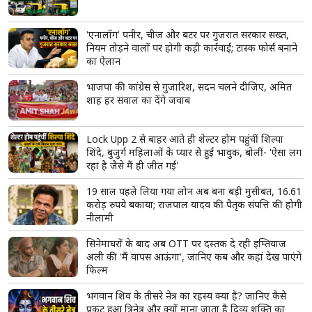
'मस्जिदों से लाउडस्पीकर हटाने की कार्रवाई रोकी जाए',
युसूफ पठान समेत तीन सांसदों ने अमित शाह से की हस्तक्षेप
की मांग
राष्ट्रीय हथकरघा दिवस पर पीएम मोदी की अपील, स्थानीय
कपड़ों को अपनाएं, GRWM वीडियो करिए शेयर
गोबरधन योजना को कैबिनेट की हरी झंडी, CNG और PNG
में 5% तक बायोगैस मिलाने की तैयारी
'एनालॉग' पनीर, चीज और बटर पर गुजरात सरकार सख्त,
नियम तोड़ने वालों पर होगी कड़ी कार्रवाई; टास्क फोर्स बनाने
का ऐलान
भाजपा की कांग्रेस से गुजारिश, सदन चलने दीजिए, अमित
शाह हर सवाल का देंगे जवाब
Lock Upp 2 से बाहर आते ही शेल्टर होम पहुंचीं शिल्पा
शिंदे, बुजुर्ग महिलाओं के प्यार से हुईं भावुक, बोलीं- 'ऐसा लग