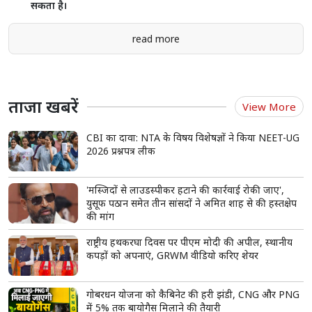
UPI PIN कैसे बदलें? जानें आसान तरीका और कब
करना चाहिए PIN रीसेट
UPI से पैसे भेजना आसान है, इसलिए इसकी सुरक्षा के लिए PIN का
ध्यान रखना जरूरी है।
समय-समय पर UPI PIN बदलने से ऑनलाइन फ्रॉड का खतरा कम होता
है।
PIN भूलने पर डेबिट कार्ड और OTP से आसानी से रीसेट किया जा
सकता है।
read more
ताजा खबरें
View More
CBI का दावा: NTA के विषय विशेषज्ञों ने किया NEET-UG
2026 प्रश्नपत्र लीक