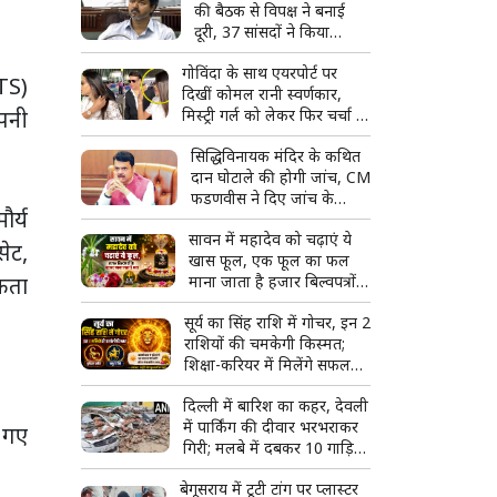
की बैठक से विपक्ष ने बनाई
दूरी, 37 सांसदों ने किया
बहिष्कार
गोविंदा के साथ एयरपोर्ट पर
BTS)
दिखीं कोमल रानी स्वर्णकार,
अपनी
मिस्ट्री गर्ल को लेकर फिर चर्चा में
आया एक्टर का नाम
सिद्धिविनायक मंदिर के कथित
दान घोटाले की होगी जांच, CM
फडणवीस ने दिए जांच के
ौर्य
आदेश
सावन में महादेव को चढ़ाएं ये
सेट,
खास फूल, एक फूल का फल
ुकता
माना जाता है हजार बिल्वपत्रों
के बराबर
सूर्य का सिंह राशि में गोचर, इन 2
राशियों की चमकेगी किस्मत;
शिक्षा-करियर में मिलेंगे सफलता
के नए मौके
दिल्ली में बारिश का कहर, देवली
में पार्किंग की दीवार भरभराकर
ए गए
गिरी; मलबे में दबकर 10 गाड़ियां
क्षतिग्रस्त
बेगूसराय में टूटी टांग पर प्लास्टर