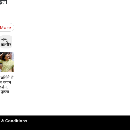
ढ़ता
 More
जम्मू
कश्मीर
र्सिटी में
के बयान
दर्शन,
ा पुतला
 & Conditions