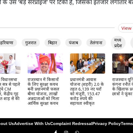
स के उस ‘बड़े सरप्राइज’ पर टिकी हैं, जिसका इंतजार लगातार ब
View
मध्य
हरियाणा
गुजरात
बिहार
पंजाब
तेलंगाना
प्रदेश
न विधानसभा
राजस्थान में किसानों
प्रधानमंत्री आवास
राजस्थान यूनिव
 सत्र से पहले
के लिए सुरक्षा कवच
योजना (शहरी) 2.0 के
कंगना रनौत 
ुंचे CM
बनी प्रधानमंत्री फसल
तहत 6,139 नए घरों
के खिलाफ प्र
केंद्रीय गृह
बीमा योजना, लाखों
को मंजूरी, 153.47
छात्रों ने फूंक
मित शाह से की
अन्नदाताओं को मिला
करोड़ रुपये की
आर्थिक सुरक्षा कवच
सहायता स्वीकृत
out Us
Advertise With Us
Complaint Redressal
Privacy Policy
Terms