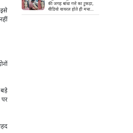
की जगह बांधा गत्ते का टुकड़ा,
 इसे
वीडियो वायरल होते ही मचा
हड़कंप; जांच के आदेश
नहीं
ोनों
बड़े
 पर
ेहद