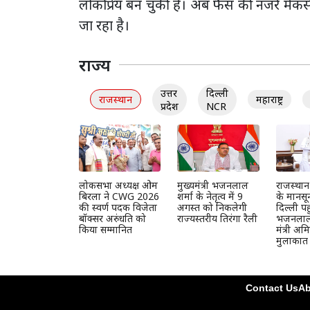
लोकप्रिय बन चुकी है। अब फैंस की नजरें मेकर्
जा रहा है।
राज्य
उत्तर
दिल्ली
राजस्थान
महाराष्ट्र
प्रदेश
NCR
लोकसभा अध्यक्ष ओम
मुख्यमंत्री भजनलाल
राजस्था
बिरला ने CWG 2026
शर्मा के नेतृत्व में 9
के मानसून
की स्वर्ण पदक विजेता
अगस्त को निकलेगी
दिल्ली पह
बॉक्सर अरुंधति को
राज्यस्तरीय तिरंगा रैली
भजनलाल, 
किया सम्मानित
मंत्री अ
मुलाकात
Contact Us
Ab