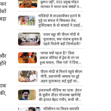
दुश्मन नहीं', RSS प्रमुख मोहन
ेकर
भागवत ने भारत-पाक संबंधों पर
शकों
दिया बड़ा बयान
मस्जिदों से लाउडस्पीकर हटाने के
बड़ा
मुद्दे पर बंगाल में सियासत तेज,
मुर्शिदाबाद के दो सांसदों ने उठाई
आवाज, शुभेंदु अधिकारी से मिले
राघव चड्ढा की पीएम मोदी से
मुलाकात, क्या पंजाब चुनाव से
पहले मिलेगी बड़ी जिम्मेदारी?
'भगवा क्यों पहना है?' प्रिया
’ और
प्रकाश वॉरियर से ड्रेस के रंग पर
ंने
हुआ सवाल, 'विंक गर्ल' ने दिया
शांत लेकिन करारा जवाब
पीएम मोदी से मिलने पहुंचे सीएम
योगी, प्रधानमंत्री आवास पर हुई
अहम मुलाकात; कई मुद्दों पर
े एक
चर्चा की उम्मीद
इजरायली मीडिया का दावा- ईरान
 की,
के सुप्रीम लीडर मोजतबा खामेनेई
की हालत बेहद गंभीर, कभी भी
आ सकती है मौत की खबर
परिसीमन पर विजय थलपति