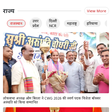
राज्य
View More
उत्तर
दिल्ली
राजस्थान
महाराष्ट्र
हरियाणा
गु
प्रदेश
NCR
लोकसभा अध्यक्ष ओम बिरला ने CWG 2026 की स्वर्ण पदक विजेता बॉक्सर
अरुंधति को किया सम्मानित