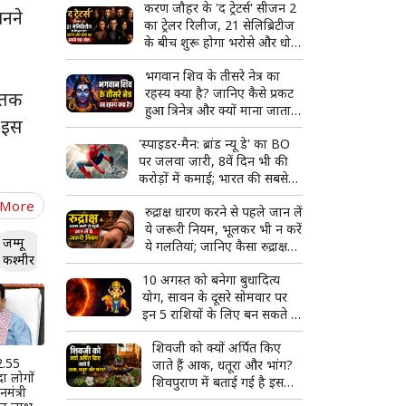
करण जौहर के 'द ट्रेटर्स' सीजन 2
नने
का ट्रेलर रिलीज, 21 सेलिब्रिटीज
के बीच शुरू होगा भरोसे और धोखे
का सबसे बड़ा खेल
भगवान शिव के तीसरे नेत्र का
रहस्य क्या है? जानिए कैसे प्रकट
 तक
हुआ त्रिनेत्र और क्यों माना जाता है
ि इस
दिव्य शक्ति का प्रतीक
'स्पाइडर-मैन: ब्रांड न्यू डे' का BO
पर जलवा जारी, 8वें दिन भी की
करोड़ों में कमाई; भारत की सबसे
बड़ी हॉलीवुड फिल्म बनने से इतनी
 More
रुद्राक्ष धारण करने से पहले जान लें
दूर
ये जरूरी नियम, भूलकर भी न करें
जम्मू
ये गलतियां; जानिए कैसा रुद्राक्ष
कश्मीर
माना जाता है शुभ
10 अगस्त को बनेगा बुधादित्य
योग, सावन के दूसरे सोमवार पर
इन 5 राशियों के लिए बन सकते हैं
तरक्की और सफलता के योग
शिवजी को क्यों अर्पित किए
 2.55
जाते हैं आक, धतूरा और भांग?
दा लोगों
शिवपुराण में बताई गई है इसकी
मंत्री
खास वजह