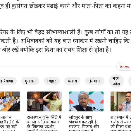
 खुद ही कुसंगत छोडकर पढाई करने और माता-पिता का कहना मा
ियर के लिए भी बेहद सौभाग्याशाली है। कुछ लोगों का तो यह
 सकती है। अभिवावकों को यह बात ध्याकन में रखनी चाहिए क
ी ओर रखें क्योंकि इस दिशा का संबंध शिक्षा से होता है।
View
मध्य
हरियाणा
गुजरात
बिहार
पंजाब
तेलंगाना
प्रदेश
्री आवास
राजस्थान यूनिवर्सिटी में
जोधपुर के साथ
राजस्थान में
हरी) 2.0 के
कंगना रनौत के बयान
भेदभाव कर रही है
करोड़ से ज्या
39 नए घरों
के खिलाफ प्रदर्शन,
सरकार, निकाय और
को मिला प्रधान