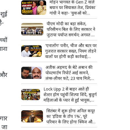
मोहन भागवत के Gen Z वाले
बयान पर सियासत तेज, प्रियंका
गशुई
गांधी ने कहा- 'युवाओं को
उनके...'
ै-
पीएम मोदी का बड़ा संकेत,
परिसीमन बिल के लिए सरकार ने
जुटाया पर्याप्त समर्थन; अगस्त में
्चों
हो सकता है विशेष सत्र
'एनालॉग' पनीर, चीज और बटर पर
माना
गुजरात सरकार सख्त, नियम तोड़ने
वालों पर होगी कड़ी कार्रवाई;
टास्क फोर्स बनाने का ऐलान
अतीक अहमद के बेटे अबान की
पोस्टमार्टम रिपोर्ट आई सामने,
य और
लंग्स-लीवर फटे, 23 घाव मिले;
शव देखकर रो पड़ा भाई अहजम
Lock Upp 2 से बाहर आते ही
शेल्टर होम पहुंचीं शिल्पा शिंदे, बुजुर्ग
महिलाओं के प्यार से हुईं भावुक,
बोलीं- 'ऐसा लग रहा है जैसे मैं ही
सितंबर में शुरू होगा अनिल कपूर
जीत गई'
का 'इंडिया के टॉप 1%', पूरे
दगार
परिवार के लिए होगा क्विज और
र जा
मस्ती का शानदार कॉम्बो