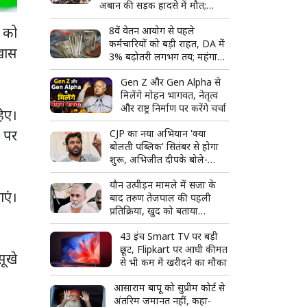
अबान की सड़क हादसे में मौत;
अपराध से सत्ता तक और फिर
च को
8वें वेतन आयोग से पहले
बिखरते कुनबे की पूरी कहानी
कर्मचारियों को बड़ी राहत, DA में
खास
3% बढ़ोतरी लगभग तय; महंगाई
भत्ता 63% पहुंचने की उम्मीद
Gen Z और Gen Alpha से
मिलेंगे मोहन भागवत, नेतृत्व
और राष्ट्र निर्माण पर करेंगे चर्चा
िए।
े पर
CJP का नया अभियान 'क्या
बोलती पब्लिक' सितंबर से होगा
शुरू, अभिजीत दीपके बोले-
जनता की आवाज सीधे सुनेंगे
यौन उत्पीड़न मामले में सजा के
ाएं।
बाद तरुण तेजपाल की पहली
प्रतिक्रिया, खुद को बताया
राजनीतिक साजिश का शिकार
43 इंच Smart TV पर बड़ी
छूट, Flipkart पर आधी कीमत
सूखे
से भी कम में खरीदने का मौका
आसाराम बापू को सुप्रीम कोर्ट से
अंतरिम जमानत नहीं, कहा-