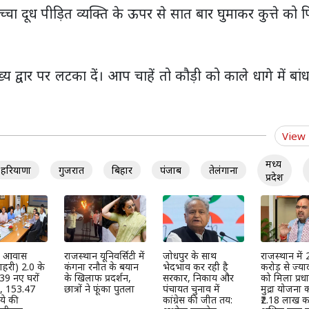
चा दूध पीड़ित व्यक्ति के ऊपर से सात बार घुमाकर कुत्ते को 
 द्वार पर लटका दें। आप चाहें तो कौड़ी को काले धागे में बा
View
मध्य
हरियाणा
गुजरात
बिहार
पंजाब
तेलंगाना
प्रदेश
्री आवास
राजस्थान यूनिवर्सिटी में
जोधपुर के साथ
राजस्थान में
हरी) 2.0 के
कंगना रनौत के बयान
भेदभाव कर रही है
करोड़ से ज्या
39 नए घरों
के खिलाफ प्रदर्शन,
सरकार, निकाय और
को मिला प्रधान
ी, 153.47
छात्रों ने फूंका पुतला
पंचायत चुनाव में
मुद्रा योजना
ये की
कांग्रेस की जीत तय:
₹2.18 लाख कर