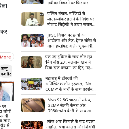
तबीयत बिगड़ने पर फिर कर
पिला
सकते हैं आवेदन
पश्चिम बंगाल: मस्जिदों से
लाउडस्पीकर हटाने के निर्देश पर
नौशाद सिद्दीकी ने उठाए सवाल,
बोले- लिखित में दें
ंधकर
JPSC विवाद पर छात्रों का
आंदोलन और तेज, हेमंत सोरेन से
मांगा इस्तीफा; बोले- 'मुख्यमंत्री
पद के योग्य नहीं'
 More
एक नए ट्विस्ट के साथ लौट रहा
'बिग बॉस 20', सलमान खान ने
दिया 'एक वरदान' का हिंट; नए
जम्मू
प्रोमो ने बढ़ाई फैंस की उत्सुकता
कश्मीर
महाराष्ट्र में डॉक्टरों की
अनिश्चितकालीन हड़ताल, 'No
CCMP' के नारों के साथ प्रदर्शन;
बॉम्बे हाईकोर्ट ने लिया स्वत: संज्ञान
Vivo S2 5G भारत में लॉन्च,
32MP सेल्फी कैमरा और
 2.55
7050mAh बैटरी के साथ आया
दा लोगों
मंत्री
नया स्मार्टफोन
 का लाभ,
'लॉक अप' फिनाले के बाद बदला
ोड़ से
माहौल, श्रेया कालरा और शिवांगी