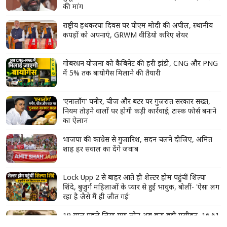
की मांग
राष्ट्रीय हथकरघा दिवस पर पीएम मोदी की अपील, स्थानीय
कपड़ों को अपनाएं, GRWM वीडियो करिए शेयर
गोबरधन योजना को कैबिनेट की हरी झंडी, CNG और PNG
में 5% तक बायोगैस मिलाने की तैयारी
'एनालॉग' पनीर, चीज और बटर पर गुजरात सरकार सख्त,
नियम तोड़ने वालों पर होगी कड़ी कार्रवाई; टास्क फोर्स बनाने
का ऐलान
भाजपा की कांग्रेस से गुजारिश, सदन चलने दीजिए, अमित
शाह हर सवाल का देंगे जवाब
Lock Upp 2 से बाहर आते ही शेल्टर होम पहुंचीं शिल्पा
शिंदे, बुजुर्ग महिलाओं के प्यार से हुईं भावुक, बोलीं- 'ऐसा लग
रहा है जैसे मैं ही जीत गई'
19 साल पहले लिया गया लोन अब बना बड़ी मुसीबत, 16.61
करोड़ रुपये बकाया; राजपाल यादव की पैतृक संपत्ति की होगी