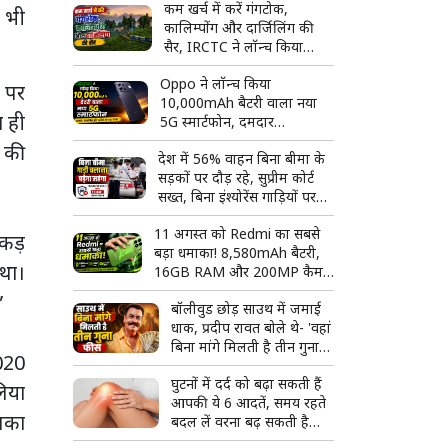
कम खर्च में करें गंगटोक,
ं भी
कालिम्पोंग और दार्जिलिंग की
सैर, IRCTC ने लॉन्च किया
शानदार हिमालय टूर पैकेज
Oppo ने लॉन्च किया
े पर
10,000mAh बैटरी वाला नया
ा ही
5G स्मार्टफोन, दमदार
स्पेसिफिकेशन के साथ मार्केट में
न की
देश में 56% वाहन बिना बीमा के
दी दस्तक
सड़कों पर दौड़ रहे, सुप्रीम कोर्ट
सख्त, बिना इंश्योरेंस गाड़ियों पर
कार्रवाई तेज करने के निर्देश
11 अगस्त को Redmi का सबसे
पकड़
बड़ा धमाका! 8,580mAh बैटरी,
 था।
16GB RAM और 200MP कैमरे
वाला फ्लैगशिप फोन होगा लॉन्च
”
बॉलीवुड छोड़ साउथ में जमाई
धाक, प्रदीप रावत बोले थे- 'वहां
बिना मांगे मिलती है तीन गुना
2020
फीस'
घुटनों में दर्द को बढ़ा सकती हैं
लिया
आपकी ये 6 आदतें, समय रहते
उसका
बदल लें वरना बढ़ सकती है
परेशानी