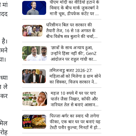
पीएम मोदी का वीडियो हटाने के
मां
विवाद के बीच मार्क जुकरबर्ग ने
 मदद
मानी चूक, डीपफेक कंटेंट पर भी
जताया खेद
परिसीमन बिल पर सरकार की
तैयारी तेज, 16 से 18 अगस्त के
बीच विशेष सत्र बुलाने की चर्चा;
 है।
राहुल गांधी और किरेन रिजिजू की
'छात्रों के साथ अन्याय हुआ,
लंबी बैठक
ामने
उन्होंने हिंसा नहीं की', GenZ
या।
आंदोलन पर राहुल गांधी का
सरकार पर हमला
तमिलनाडु बजट 2026-27:
महिलाओं को मिलेगा 8 ग्राम सोने
ध्या
का सिक्का, विजय सरकार ने
ा ले
किए कई बड़े ऐलान
महज 10 रुपये में घर पर पाएं
ं कर
पार्लर जैसा निखार, कॉफी और
नारियल तेल से बनाएं आसान
DIY फेस पैक
पिज्जा-बर्गर का स्वाद भी लगेगा
फीका, एक बार घर पर बनाएं यह
ामिल
टेस्टी पनीर कुल्चा; मिनटों में हो
ारोह
जाएगा तैयार