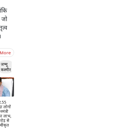
ांकि
ै जो
ृत्व
।
 More
जम्मू
कश्मीर
 2.55
दा लोगों
मंत्री
 का लाभ,
ोड़ से
वीकृत