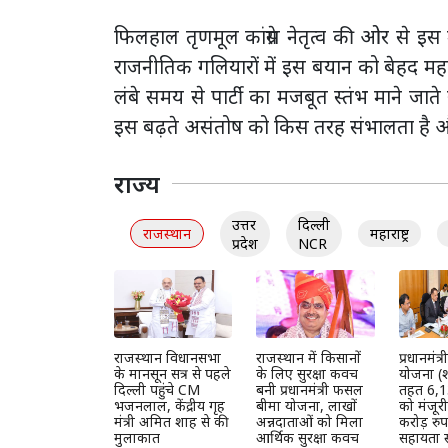
फिलहाल तृणमूल कांग्रेस नेतृत्व की ओर से इ
राजनीतिक गलियारों में इस बयान को बेहद महत्
लंबे समय से पार्टी का मजबूत स्तंभ माने जाते र
इस बढ़ते असंतोष को किस तरह संभालता है औ
राज्य
उत्तर
दिल्ली
राजस्थान
महाराष्ट्र
प्रदेश
NCR
राजस्थान विधानसभा
राजस्थान में किसानों
प्रधानमंत
के मानसून सत्र से पहले
के लिए सुरक्षा कवच
योजना (श
दिल्ली पहुंचे CM
बनी प्रधानमंत्री फसल
तहत 6,1
भजनलाल, केंद्रीय गृह
बीमा योजना, लाखों
को मंजूर
मंत्री अमित शाह से की
अन्नदाताओं को मिला
करोड़ रुप
मुलाकात
आर्थिक सुरक्षा कवच
सहायता स