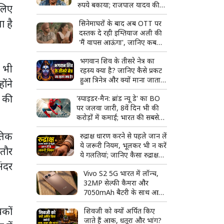
रुपये बकाया; राजपाल यादव की
 लिए
पैतृक संपत्ति की होगी नीलामी
ा है
सिनेमाघरों के बाद अब OTT पर
दस्तक दे रही इम्तियाज अली की
'मैं वापस आऊंगा', जानिए कब
और कहां देख पाएंगे फिल्म
भगवान शिव के तीसरे नेत्र का
ज भी
रहस्य क्या है? जानिए कैसे प्रकट
हुआ त्रिनेत्र और क्यों माना जाता है
ोंने
दिव्य शक्ति का प्रतीक
ं की
'स्पाइडर-मैन: ब्रांड न्यू डे' का BO
पर जलवा जारी, 8वें दिन भी की
करोड़ों में कमाई; भारत की सबसे
बड़ी हॉलीवुड फिल्म बनने से इतनी
तिक
रुद्राक्ष धारण करने से पहले जान लें
दूर
ये जरूरी नियम, भूलकर भी न करें
 तौर
ये गलतियां; जानिए कैसा रुद्राक्ष
अंदर
माना जाता है शुभ
Vivo S2 5G भारत में लॉन्च,
32MP सेल्फी कैमरा और
7050mAh बैटरी के साथ आया
नया स्मार्टफोन
यकों
शिवजी को क्यों अर्पित किए
जाते हैं आक, धतूरा और भांग?