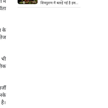
 में
शिवपुराण में बताई गई है इसकी
िंता
खास वजह
ा के
तेज
े भी
ीतिक
र्जी
नके
 है।