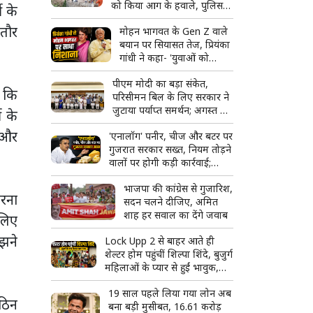
को किया आग के हवाले, पुलिस
ी के
और मीडिया पर भी पथराव
 तौर
मोहन भागवत के Gen Z वाले
बयान पर सियासत तेज, प्रियंका
गांधी ने कहा- 'युवाओं को
उनके...'
पीएम मोदी का बड़ा संकेत,
ा कि
परिसीमन बिल के लिए सरकार ने
जुटाया पर्याप्त समर्थन; अगस्त में
 के
हो सकता है विशेष सत्र
 और
'एनालॉग' पनीर, चीज और बटर पर
गुजरात सरकार सख्त, नियम तोड़ने
वालों पर होगी कड़ी कार्रवाई;
टास्क फोर्स बनाने का ऐलान
भाजपा की कांग्रेस से गुजारिश,
रना
सदन चलने दीजिए, अमित
शाह हर सवाल का देंगे जवाब
लिए
झने
Lock Upp 2 से बाहर आते ही
शेल्टर होम पहुंचीं शिल्पा शिंदे, बुजुर्ग
महिलाओं के प्यार से हुईं भावुक,
बोलीं- 'ऐसा लग रहा है जैसे मैं ही
19 साल पहले लिया गया लोन अब
जीत गई'
कठिन
बना बड़ी मुसीबत, 16.61 करोड़