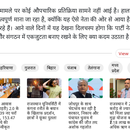
स मामले पर कोई औपचारिक प्रतिक्रिया सामने नहीं आई है। हाल
वपूर्ण माना जा रहा है, क्योंकि यह ऐसे नेता की ओर से आया ह
हे हैं। आने वाले दिनों में यह देखना दिलचस्प होगा कि पार्टी नेत
र संगठन में एकजुटता बनाए रखने के लिए क्या कदम उठाता है
View
मध्य
हरियाणा
गुजरात
बिहार
पंजाब
तेलंगाना
प्रदेश
्री आवास
राजस्थान यूनिवर्सिटी में
जोधपुर के साथ
राजस्थान में
हरी) 2.0 के
कंगना रनौत के बयान
भेदभाव कर रही है
करोड़ से ज्या
39 नए घरों
के खिलाफ प्रदर्शन,
सरकार, निकाय और
को मिला प्रधान
ी, 153.47
छात्रों ने फूंका पुतला
पंचायत चुनाव में
मुद्रा योजना
ये की
कांग्रेस की जीत तय:
₹2.18 लाख कर
्वीकृत
अशोक गहलोत
अधिक ऋण स्