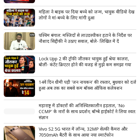
अतीक अहमद के परिवार पर फिर टूटा दुखों का पहाड़, सबसे
छोटे बेटे अबान की सड़क हादसे में मौत; अपराध से सत्ता तक
और फिर बिखरते कुनबे की पूरी कहानी
8वें वेतन आयोग से पहले कर्मचारियों को बड़ी राहत, DA में
3% बढ़ोतरी लगभग तय; महंगाई भत्ता 63% पहुंचने की
उम्मीद
Gen Z और Gen Alpha से मिलेंगे मोहन भागवत, नेतृत्व
और राष्ट्र निर्माण पर करेंगे चर्चा
सोनम वांगचुक ने गाली वाले वीडियो पर दी प्रतिक्रिया, बोले-
सरकार को समझना चाहिए युवाओं में इतना गुस्सा क्यों है
यौन उत्पीड़न मामले में सजा के बाद तरुण तेजपाल की पहली
प्रतिक्रिया, खुद को बताया राजनीतिक साजिश का शिकार
43 इंच Smart TV पर बड़ी छूट, Flipkart पर आधी कीमत
से भी कम में खरीदने का मौका