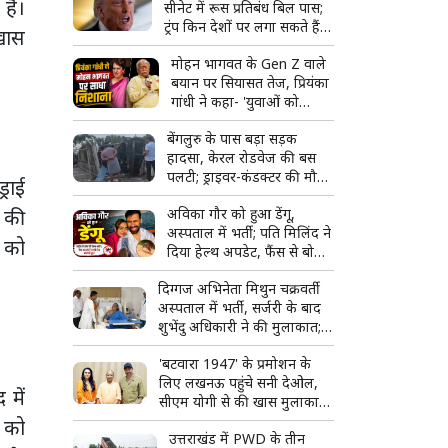
 है।
सीनेट में रूस प्रतिबंध बिल पास;
ट्रंप किन देशों पर लगा सकते हैं
खास
100% टैरिफ?
मोहन भागवत के Gen Z वाले
बयान पर सियासत तेज, प्रियंका
गांधी ने कहा- 'युवाओं को
उनके...'
बेंगलुरु के पास बड़ा सड़क
हादसा, केरल रोडवेज की बस
पलटी; ड्राइवर-कंडक्टर की मौत,
्राई
20 यात्री घायल
ं की
अविका गौर को हुआ डेंगू,
अस्पताल में भर्ती; पति मिलिंद ने
 को
दिया हेल्थ अपडेट, फैंस से बोले-
‘दुआ कीजिए’
दिग्गज अभिनेता मिथुन चक्रवर्ती
अस्पताल में भर्ती, सर्जरी के बाद
शुभेंदु अधिकारी ने की मुलाकात;
जल्द मिल सकती है छुट्टी
'बटवारा 1947' के प्रमोशन के
लिए लखनऊ पहुंचे सनी देओल,
में
सीएम योगी से की खास मुलाकात;
प्रीति जिंटा भी रहीं साथ
े को
उत्तराखंड में PWD के तीन