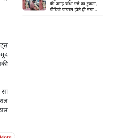
की जगह बांधा गत्ते का टुकड़ा,
वीडियो वायरल होते ही मचा
हड़कंप; जांच के आदेश
ूट्स
्मूद
पकी
ा सा
पेशल
िठास
 More