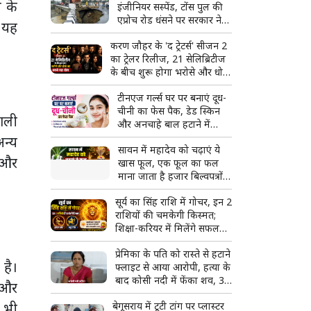
े के
इंजीनियर सस्पेंड, टोंस पुल की
एप्रोच रोड धंसने पर सरकार ने
 यह
लिया एक्शन
करण जौहर के 'द ट्रेटर्स' सीजन 2
का ट्रेलर रिलीज, 21 सेलिब्रिटीज
के बीच शुरू होगा भरोसे और धोखे
का सबसे बड़ा खेल
टीनएज गर्ल्स घर पर बनाएं दूध-
चीनी का फेस पैक, डेड स्किन
ाली
और अनचाहे बाल हटाने में
मिलेगी मदद
अन्य
सावन में महादेव को चढ़ाएं ये
ै और
खास फूल, एक फूल का फल
माना जाता है हजार बिल्वपत्रों
के बराबर
सूर्य का सिंह राशि में गोचर, इन 2
राशियों की चमकेगी किस्मत;
शिक्षा-करियर में मिलेंगे सफलता
के नए मौके
प्रेमिका के पति को रास्ते से हटाने
 है।
फ्लाइट से आया आरोपी, हत्या के
बाद कोसी नदी में फेंका शव, 3
 और
गिरफ्तार
े भी
बेगूसराय में टूटी टांग पर प्लास्टर