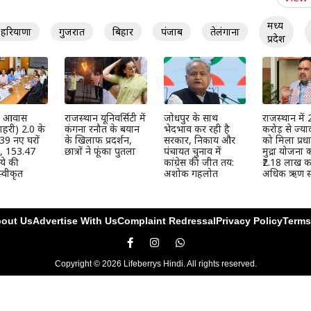
मध्य
हरियाणा
गुजरात
बिहार
पंजाब
तेलंगाना
प्रदेश
्री आवास
राजस्थान यूनिवर्सिटी में
जोधपुर के साथ
राजस्थान में
हरी) 2.0 के
कंगना रनौत के बयान
भेदभाव कर रही है
करोड़ से ज्या
39 नए घरों
के खिलाफ प्रदर्शन,
सरकार, निकाय और
को मिला प्रधान
ी, 153.47
छात्रों ने फूंका पुतला
पंचायत चुनाव में
मुद्रा योजना
ये की
कांग्रेस की जीत तय:
₹2.18 लाख कर
्वीकृत
अशोक गहलोत
अधिक ऋण स्
out Us
Advertise With Us
Complaint Redressal
Privacy Policy
Terms
Copyright © 2026 Lifeberrys Hindi. All rights reserved.